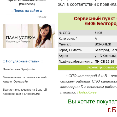
Архив каталогов Вэлнэс
обл. в соответствии с правил
(Wellness)
:: Поиск на сайте ::
Сервисный пункт
6405 Белгоро
№ СПО:
6405
Категория: *
A
Филиал:
ВОРОНЕЖ
Город, Область:
Белгород, Бел
Адрес:
ул. Б.Хмельниц
:: Популярные статьи ::
График работы пункта:
ПН-СБ 12-19
Зарегистрироваться 
План Успеха Орифлэйм
* СПО категорий А и В – э
Главная новость сезона – новый
стажем работы. СПО категор
каталог Орифлэйм
категории D в основном работ
Вэлнэс-приключение на Золотой
пунктах.
Подробнее
Конференции в Стокгольме!
Вы хотите покупа
г.