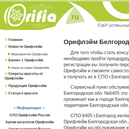
Главная
Орифлэйм Белгоро
Новости Орифлейм
Для того чтобы стать конс
Мероприятия Орифлэйм
необходимо пройти процедур
Бизнес с Орифлэйм
регистрации вы получите пер
Наши истории Орифлейм
Орифлэйм и сможете самостоя
Секреты красоты от
и получать их в СПО г.Белгоро
Орифлейм
Продукция Орифлэйм
Сервисный пункт обслужи
Белгородская обл. №6405 это 
Статьи о красоте
проживает как в городе Белгор
территории Белгородская обл.
:: Информация ::
СПО Орифлэйм Россия
СПО 6405 г.Белгород явл
Орифлейм Белгородская обл., 
Архив каталогов Орифлейм
Орифлэйм на обслуживание ко