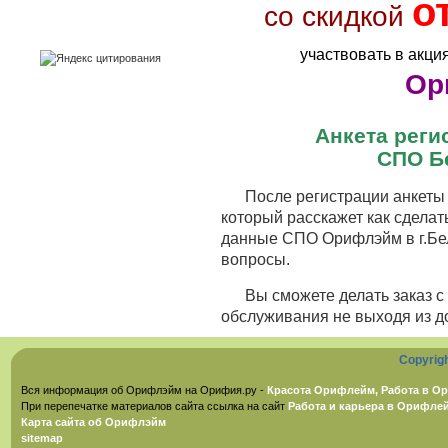
о
со скидкой
участвовать в акци
Ор
Анкета рег
СПО Б
После регистрации анкеты 
который расскажет как сделат
данные СПО Орифлэйм в г.Бел
вопросы.
Вы сможете делать заказ 
обслуживания не выходя из д
Copyrig
Вся информация об Орифлэйм на Орифия.ру -
Красота Орифлейм, Работа в Ор
При перепечатке материалов сайта ссылка на сайт
Работа и карьера в Орифле
Карта сайта об Орифлэйм
sitemap