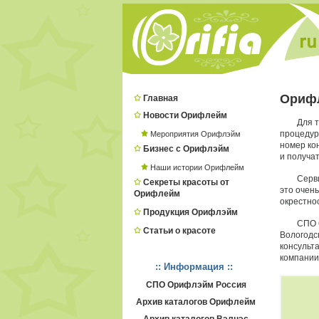
Орифл
Главная
Новости Орифлейм
Для т
процеду
Мероприятия Орифлэйм
номер ко
Бизнес с Орифлэйм
и получат
Наши истории Орифлейм
Серв
Секреты красоты от
это очень
Орифлейм
окрестнос
Продукция Орифлэйм
СПО 
Статьи о красоте
Вологодс
консульт
компании
:: Информация ::
СПО Орифлэйм Россия
Архив каталогов Орифлейм