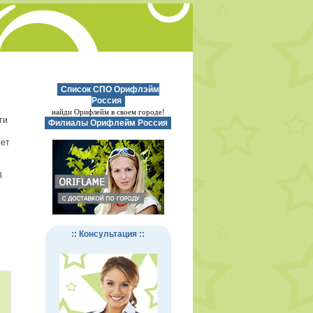
Список СПО Орифлэйм
Россия
найди Орифлейм в своем городе!
ти
Филиалы Орифлейм Россия
нет
8
:: Консультация ::