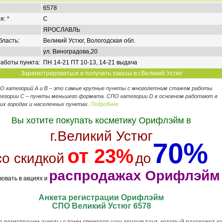
6578
я: *
C
ЯРОСЛАВЛЬ
бласть:
Великий Устюг, Вологодская обл.
ул. Виноградова,20
аботы пункта:
ПН 14-21 ПТ 10-13, 14-21 выдача
Зарегистрироваться и получать заказы в г.Великий Устюг
ПО категорий А и В – это самые крупные пункты с многолетним стажем работы.
егории C – пункты меньшего формата. СПО категории D в основном работают в
их городах и населенных пунктах.
Подробнее
Вы хотите покупать косметику Орифлэйм в
г.Великий Устюг
70%
от 23%
со скидкой
до
распродажах Орифлэйм
вовать в акциях и
Анкета регистрации Орифлэйм
СПО Великий Устюг 6578