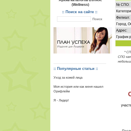
Архив каталогов Вэлнэс
(Wellness)
№ СПО:
Категори
:: Поиск на сайте ::
Филиал:
Город, О
Адрес:
График р
* С
СПО кат
небольш
:: Популярные статьи ::
Уход за кожей лица
Моя история или как меня нашел
Орифлейм
Я - Лидер!
участ