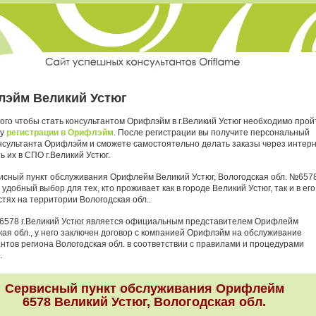
эйм Великий Устюг
ого чтобы стать консультантом Орифлэйм в г.Великий Устюг необходимо прой
ру
регистрации в Орифлэйм
. После регистрации вы получите персональный
нсультанта Орифлэйм и сможете самостоятельно делать заказы через интер
ь их в СПО г.Великий Устюг.
исный пункт обслуживания Орифлейм Великий Устюг, Вологодская обл. №657
 удобный выбор для тех, кто проживает как в городе Великий Устюг, так и в его
тях на территории Вологодская обл..
6578 г.Великий Устюг является официальным представителем Орифлейм
кая обл., у него заключен договор с компанией Орифлэйм на обслуживание
антов региона Вологодская обл. в соответствии с правилами и процедурами
.
Сервисный пункт обслуживания Орифлейм
6578 Великий Устюг, Вологодская обл.