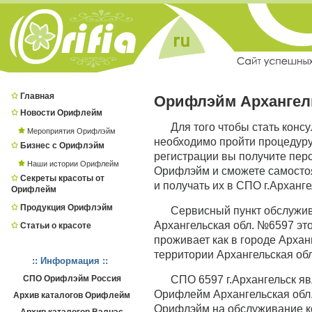
Главная
Орифлэйм Архангел
Новости Орифлейм
Для того чтобы стать конс
Мероприятия Орифлэйм
необходимо пройти процедур
Бизнес с Орифлэйм
регистрации вы получите пер
Наши истории Орифлейм
Орифлэйм и сможете самостоя
Секреты красоты от
и получать их в СПО г.Арханге
Орифлейм
Продукция Орифлэйм
Сервисный пункт обслужи
Архангельская обл. №6597 это
Статьи о красоте
проживает как в городе Арханг
территории Архангельская обл
:: Информация ::
СПО Орифлэйм Россия
СПО 6597 г.Архангельск я
Орифлейм Архангельская обл.,
Архив каталогов Орифлейм
Орифлэйм на обслуживание ко