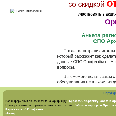
о
со скидкой
участвовать в акци
Ор
Анкета рег
СПО Арх
После регистрации анкеты 
который расскажет как сделат
данные СПО Орифлэйм в г.Арх
вопросы.
Вы сможете делать заказ 
обслуживания не выходя из д
Copyrig
Вся информация об Орифлэйм на Орифия.ру -
Красота Орифлейм, Работа в Ор
При перепечатке материалов сайта ссылка на сайт
Работа и карьера в Орифле
Карта сайта об Орифлэйм
sitemap