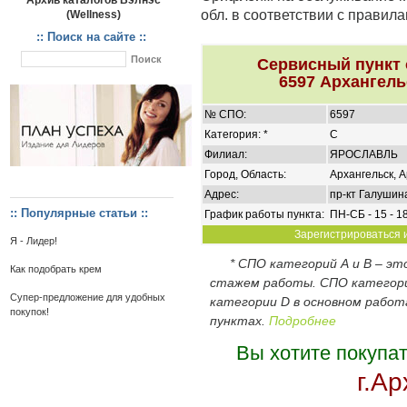
Архив каталогов Вэлнэс
обл. в соответствии с правил
(Wellness)
:: Поиск на сайте ::
Сервисный пункт
6597 Архангель
№ СПО:
6597
Категория: *
C
Филиал:
ЯРОСЛАВЛЬ
Город, Область:
Архангельск, А
Адрес:
пр-кт Галушина
:: Популярные статьи ::
График работы пункта:
ПН-СБ - 15 - 1
Зарегистрироваться и
Я - Лидер!
* СПО категорий А и В – э
Как подобрать крем
стажем работы. СПО категор
Супер-предложение для удобных
категории D в основном работ
покупок!
пунктах.
Подробнее
Вы хотите покупа
г.Ар