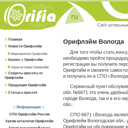
Главная
Орифлэйм Вологда
Новости Орифлейм
Для того чтобы стать конс
Мероприятия Орифлэйм
необходимо пройти процедур
Бизнес с Орифлэйм
регистрации вы получите пер
Наши истории Орифлейм
Орифлэйм и сможете самостоя
Секреты красоты от
и получать их в СПО г.Вологда
Орифлейм
Продукция Орифлэйм
Сервисный пункт обслужи
обл. №6671 это очень удобный
Статьи о красоте
городе Вологда, так и в его о
обл..
:: Информация ::
СПО Орифлэйм Россия
СПО 6671 г.Вологда явля
Орифлейм Вологодская обл., у
Архив каталогов Орифлейм
Орифлэйм на обслуживание ко