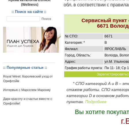
Архив каталогов Вэлнэс
обл. в соответствии с правил
(Wellness)
:: Поиск на сайте ::
Сервисный пункт
6671 Вологд
№ СПО:
6671
Категория: *
B
Филиал:
ЯРОСЛАВЛЬ
Город, Область:
Вологда, Волог
Адрес:
ул.М. Ульяново
:: Популярные статьи ::
График работы пункта:
Пн 11- 18; Ср 1
Зарегистрироваться
Royal Velvet: Королевский уход от
Орифлэйм
* СПО категорий А и В – э
стажем работы. СПО категор
Интервью с Марселем Маронжу
категории D в основном работ
Дари красоту и счастье вместе с
пунктах.
Подробнее
Орифлэйм!
Вы хотите покупа
г.