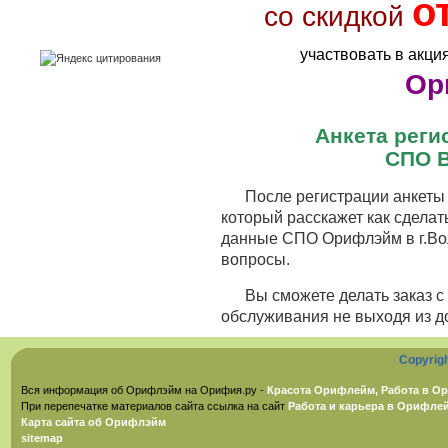
о
со скидкой
участвовать в акци
Ор
Анкета рег
СПО В
После регистрации анкеты 
который расскажет как сделат
данные СПО Орифлэйм в г.Вол
вопросы.
Вы сможете делать заказ 
обслуживания не выходя из д
Copyrig
Вся информация об Орифлэйм на Орифия.ру -
Красота Орифлейм, Работа в Ор
При перепечатке материалов сайта ссылка на сайт
Работа и карьера в Орифле
Карта сайта об Орифлэйм
sitemap