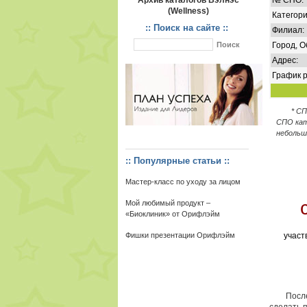
Архив каталогов Вэлнэс
№ СПО:
(Wellness)
Категори
:: Поиск на сайте ::
Филиал:
Город, О
Адрес:
График р
* С
СПО кат
небольш
:: Популярные статьи ::
Мастер-класс по уходу за лицом
Мой любимый продукт –
«Биоклиник» от Орифлэйм
Фишки презентации Орифлэйм
участ
После