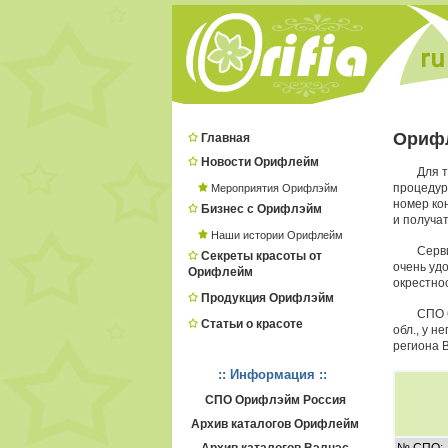
Ориф
Главная
Новости Орифлейм
Для 
процеду
Мероприятия Орифлэйм
номер ко
Бизнес с Орифлэйм
и получат
Наши истории Орифлейм
Серв
Секреты красоты от
очень удо
Орифлейм
окрестнос
Продукция Орифлэйм
СПО 
Статьи о красоте
обл., у 
региона 
:: Информация ::
СПО Орифлэйм Россия
Архив каталогов Орифлейм