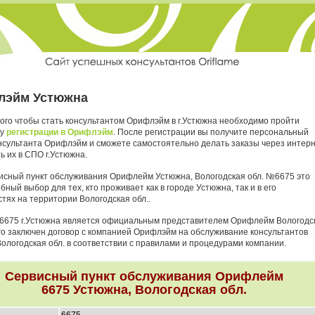
лэйм Устюжна
того чтобы стать консультантом Орифлэйм в г.Устюжна необходимо пройти
ру
регистрации в Орифлэйм
. После регистрации вы получите персональный
нсультанта Орифлэйм и сможете самостоятельно делать заказы через интер
ь их в СПО г.Устюжна.
исный пункт обслуживания Орифлейм Устюжна, Вологодская обл. №6675 это
бный выбор для тех, кто проживает как в городе Устюжна, так и в его
тях на территории Вологодская обл..
6675 г.Устюжна является официальным представителем Орифлейм Вологодс
него заключен договор с компанией Орифлэйм на обслуживание консультантов
Вологодская обл. в соответствии с правилами и процедурами компании.
Сервисный пункт обслуживания Орифлейм
6675 Устюжна, Вологодская обл.