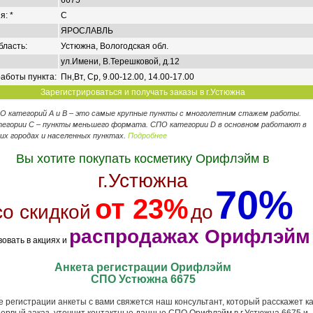
6675
я: *
C
ЯРОСЛАВЛЬ
бласть:
Устюжна, Вологодская обл.
ул.Имени, В.Терешковой, д.12
аботы пункта:
Пн,Вт, Ср, 9.00-12.00, 14.00-17.00
Зарегистрироваться и получать заказы в г.Устюжна
ПО категорий А и В – это самые крупные пункты с многолетним стажем работы.
егории C – пункты меньшего формата. СПО категории D в основном работают в
их городах и населенных пунктах.
Подробнее
Вы хотите покупать косметику Орифлэйм в
г.Устюжна
70%
от 23%
со скидкой
до
распродажах Орифлэйм
вовать в акциях и
Анкета регистрации Орифлэйм
СПО Устюжна 6675
 регистрации анкеты с вами свяжется наш консультант, который расскажет ка