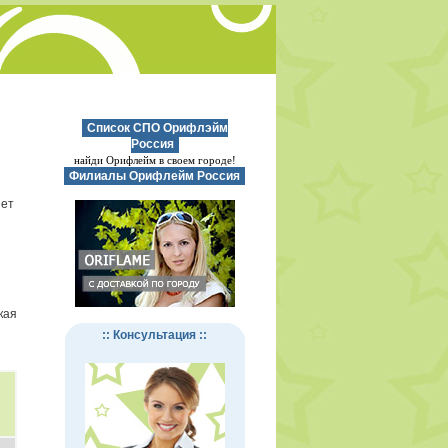
Список СПО Орифлэйм
Россия
найди Орифлейм в своем городе!
Филиалы Орифлейм Россия
нет
кая
:: Консультация ::