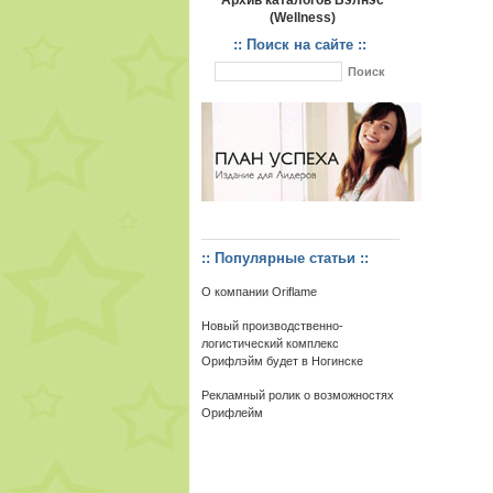
Архив каталогов Вэлнэс
(Wellness)
:: Поиск на сайте ::
:: Популярные статьи ::
О компании Oriflame
Новый производственно-
логистический комплекс
Орифлэйм будет в Ногинске
Рекламный ролик о возможностях
Орифлейм