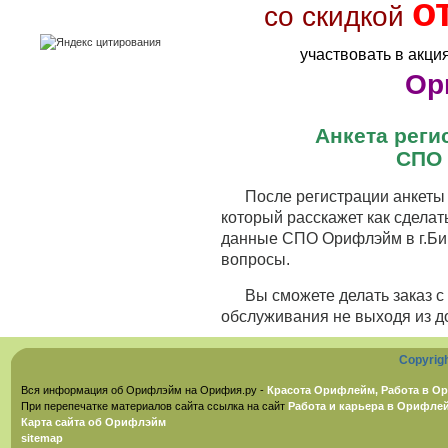
о
со скидкой
участвовать в акци
Ор
Анкета рег
СПО 
После регистрации анкеты 
который расскажет как сделат
данные СПО Орифлэйм в г.Бий
вопросы.
Вы сможете делать заказ 
обслуживания не выходя из д
Copyrig
Вся информация об Орифлэйм на Орифия.ру -
Красота Орифлейм, Работа в Ор
При перепечатке материалов сайта ссылка на сайт
Работа и карьера в Орифле
Карта сайта об Орифлэйм
sitemap