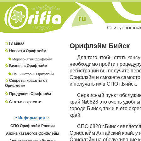
Главная
Орифлэйм Бийск
Новости Орифлейм
Для того чтобы стать конс
Мероприятия Орифлэйм
необходимо пройти процедур
Бизнес с Орифлэйм
регистрации вы получите пер
Наши истории Орифлейм
Орифлэйм и сможете самостоя
Секреты красоты от
и получать их в СПО г.Бийск.
Орифлейм
Продукция Орифлэйм
Сервисный пункт обслужи
край №6828 это очень удобный
Статьи о красоте
городе Бийск, так и в его окр
край.
:: Информация ::
СПО Орифлэйм Россия
СПО 6828 г.Бийск являет
Орифлейм Алтайский край, у 
Архив каталогов Орифлейм
Орифлэйм на обслуживание ко