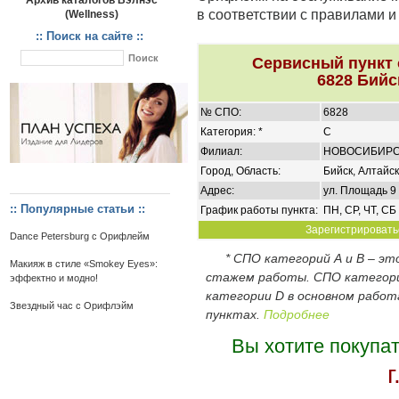
Архив каталогов Вэлнэс
в соответствии с правилами 
(Wellness)
:: Поиск на сайте ::
Сервисный пункт
6828 Бийс
№ СПО:
6828
Категория: *
C
Филиал:
НОВОСИБИР
Город, Область:
Бийск, Алтайс
Адрес:
ул. Площадь 9 
:: Популярные статьи ::
График работы пункта:
ПН, СР, ЧТ, СБ
Зарегистрироватьс
Dance Petersburg с Орифлейм
* СПО категорий А и В – э
Макияж в стиле «Smokey Eyes»:
стажем работы. СПО категор
эффектно и модно!
категории D в основном работ
Звездный час с Орифлэйм
пунктах.
Подробнее
Вы хотите покупа