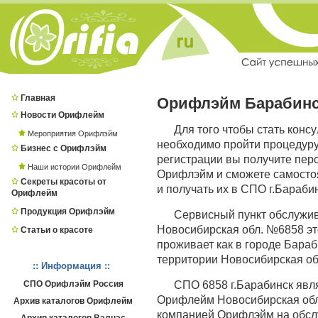
Главная
Орифлэйм Барабин
Новости Орифлейм
Для того чтобы стать конс
Мероприятия Орифлэйм
необходимо пройти процедур
Бизнес с Орифлэйм
регистрации вы получите пер
Наши истории Орифлейм
Орифлэйм и сможете самостоя
Секреты красоты от
и получать их в СПО г.Барабин
Орифлейм
Продукция Орифлэйм
Сервисный пункт обслужи
Новосибирская обл. №6858 это
Статьи о красоте
проживает как в городе Бараби
территории Новосибирская обл
:: Информация ::
СПО Орифлэйм Россия
СПО 6858 г.Барабинск яв
Орифлейм Новосибирская обл. 
Архив каталогов Орифлейм
компанией Орифлэйм на обсл