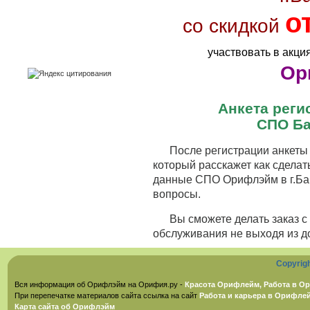
о
со скидкой
участвовать в акци
Ор
Анкета рег
СПО Ба
После регистрации анкеты 
который расскажет как сделат
данные СПО Орифлэйм в г.Бар
вопросы.
Вы сможете делать заказ 
обслуживания не выходя из д
Copyrig
Вся информация об Орифлэйм на Орифия.ру -
Красота Орифлейм, Работа в Ор
При перепечатке материалов сайта ссылка на сайт
Работа и карьера в Орифле
Карта сайта об Орифлэйм