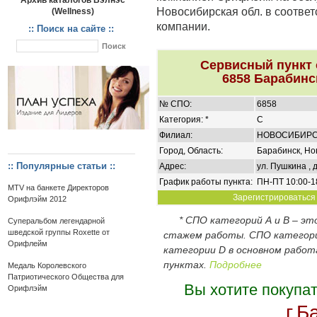
Архив каталогов Вэлнэс
Новосибирская обл. в соотве
(Wellness)
компании.
:: Поиск на сайте ::
Сервисный пункт
6858 Барабинс
№ СПО:
6858
Категория: *
C
Филиал:
НОВОСИБИР
Город, Область:
Барабинск, Но
:: Популярные статьи ::
Адрес:
ул. Пушкина , д
График работы пункта:
ПН-ПТ 10:00-18
MTV на банкете Директоров
Зарегистрироваться 
Орифлэйм 2012
* СПО категорий А и В – э
Суперальбом легендарной
шведской группы Roxette от
стажем работы. СПО категор
Орифлейм
категории D в основном работ
пунктах.
Подробнее
Медаль Королевского
Патриотического Общества для
Вы хотите покупа
Орифлэйм
г.Б