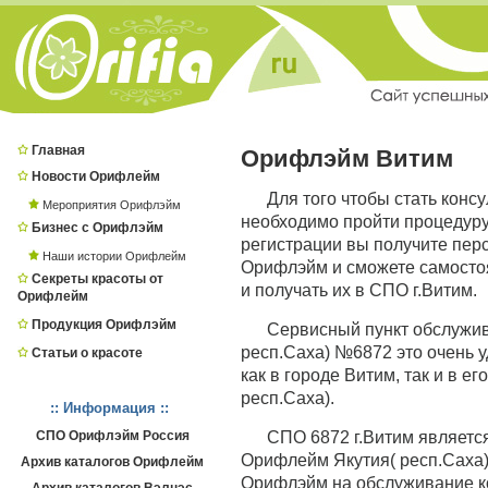
Главная
Орифлэйм Витим
Новости Орифлейм
Для того чтобы стать конс
Мероприятия Орифлэйм
необходимо пройти процедур
Бизнес с Орифлэйм
регистрации вы получите пер
Наши истории Орифлейм
Орифлэйм и сможете самостоя
Секреты красоты от
и получать их в СПО г.Витим.
Орифлейм
Продукция Орифлэйм
Сервисный пункт обслужи
респ.Саха) №6872 это очень у
Статьи о красоте
как в городе Витим, так и в е
респ.Саха).
:: Информация ::
СПО Орифлэйм Россия
СПО 6872 г.Витим являет
Орифлейм Якутия( респ.Саха),
Архив каталогов Орифлейм
Орифлэйм на обслуживание ко