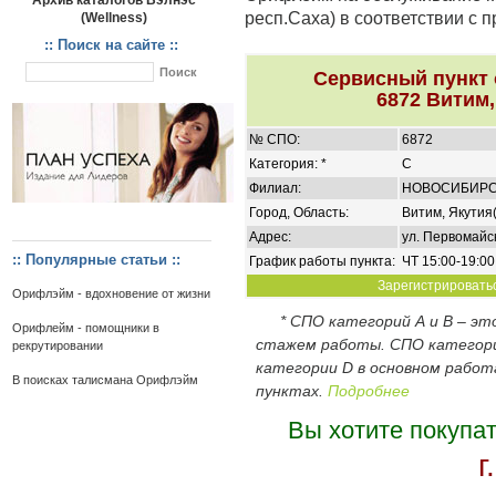
Архив каталогов Вэлнэс
респ.Саха) в соответствии с 
(Wellness)
:: Поиск на сайте ::
Сервисный пункт
6872 Витим,
№ СПО:
6872
Категория: *
C
Филиал:
НОВОСИБИР
Город, Область:
Витим, Якутия(
Адрес:
ул. Первомайск
:: Популярные статьи ::
График работы пункта:
ЧТ 15:00-19:00
Зарегистрироватьс
Орифлэйм - вдохновение от жизни
* СПО категорий А и В – э
Орифлейм - помощники в
стажем работы. СПО категор
рекрутировании
категории D в основном работ
В поисках талисмана Орифлэйм
пунктах.
Подробнее
Вы хотите покупа
г