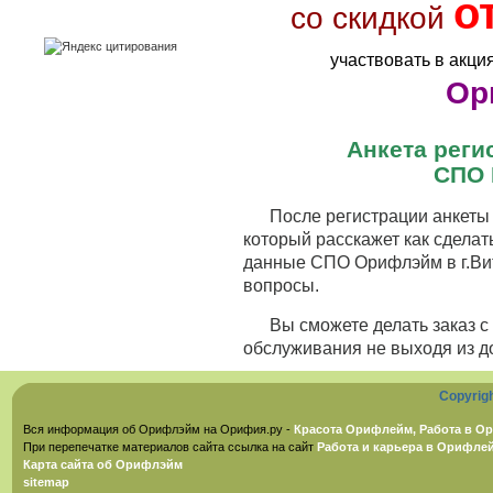
о
со скидкой
участвовать в акци
Ор
Анкета рег
СПО 
После регистрации анкеты 
который расскажет как сделат
данные СПО Орифлэйм в г.Вит
вопросы.
Вы сможете делать заказ 
обслуживания не выходя из д
Copyrig
Вся информация об Орифлэйм на Орифия.ру -
Красота Орифлейм, Работа в Ор
При перепечатке материалов сайта ссылка на сайт
Работа и карьера в Орифле
Карта сайта об Орифлэйм
sitemap