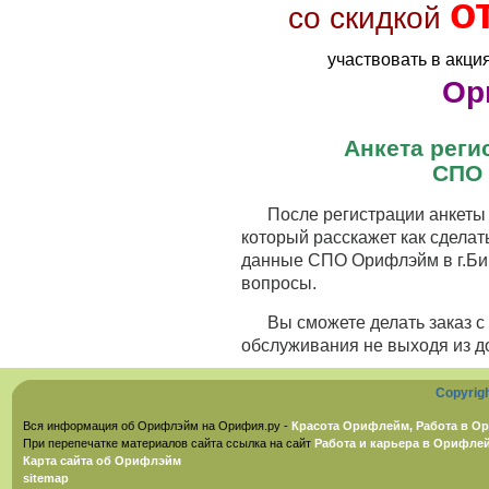
о
со скидкой
участвовать в акци
Ор
Анкета рег
СПО 
После регистрации анкеты 
который расскажет как сделат
данные СПО Орифлэйм в г.Бий
вопросы.
Вы сможете делать заказ 
обслуживания не выходя из д
Copyrig
Вся информация об Орифлэйм на Орифия.ру -
Красота Орифлейм, Работа в Ор
При перепечатке материалов сайта ссылка на сайт
Работа и карьера в Орифле
Карта сайта об Орифлэйм
sitemap