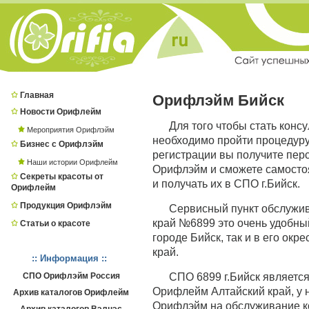
Главная
Орифлэйм Бийск
Новости Орифлейм
Для того чтобы стать конс
Мероприятия Орифлэйм
необходимо пройти процедур
Бизнес с Орифлэйм
регистрации вы получите пер
Наши истории Орифлейм
Орифлэйм и сможете самостоя
Секреты красоты от
и получать их в СПО г.Бийск.
Орифлейм
Продукция Орифлэйм
Сервисный пункт обслужи
край №6899 это очень удобный
Статьи о красоте
городе Бийск, так и в его окр
край.
:: Информация ::
СПО Орифлэйм Россия
СПО 6899 г.Бийск являет
Орифлейм Алтайский край, у 
Архив каталогов Орифлейм
Орифлэйм на обслуживание ко