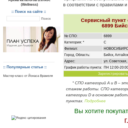
Архив каталогов Вэлнэс
в соответствии с правилами 
(Wellness)
:: Поиск на сайте ::
Сервисный пункт
6899 Бийс
№ СПО:
6899
Категория: *
C
Филиал:
НОВОСИБИР
Город, Область:
Бийск, Алтайс
Адрес:
ул. Советская, 
:: Популярные статьи ::
График работы пункта:
ПН 12:00-20:00
Зарегистрироватьс
Мастер-класс от Йонаса Врамеля
* СПО категорий А и В – э
стажем работы. СПО категор
категории D в основном работ
пунктах.
Подробнее
Вы хотите покупа