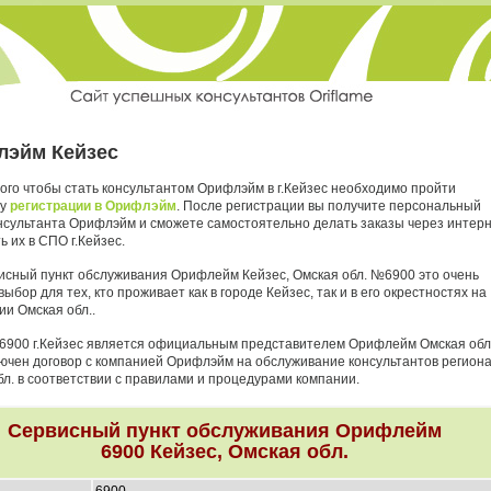
эйм Кейзес
ого чтобы стать консультантом Орифлэйм в г.Кейзес необходимо пройти
ру
регистрации в Орифлэйм
. После регистрации вы получите персональный
нсультанта Орифлэйм и сможете самостоятельно делать заказы через интер
ь их в СПО г.Кейзес.
исный пункт обслуживания Орифлейм Кейзес, Омская обл. №6900 это очень
ыбор для тех, кто проживает как в городе Кейзес, так и в его окрестностях на
ии Омская обл..
6900 г.Кейзес является официальным представителем Орифлейм Омская обл.
лючен договор с компанией Орифлэйм на обслуживание консультантов регион
бл. в соответствии с правилами и процедурами компании.
Сервисный пункт обслуживания Орифлейм
6900 Кейзес, Омская обл.