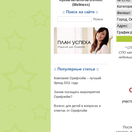
Архив каталогов Вэлнэс
№ СПО:
(Wellness)
Категори
:: Поиск на сайте ::
Филиал:
Город, О
Адрес:
График р
* С
СПО кат
небольш
:: Популярные статьи ::
Компания Орифлэйм – лучший
бренд 2011 года
Зачем посещать мероприятия
Орифлейм?
участ
Вэлнэс для детей в вопросах и
ответах от Орифлэйм
После