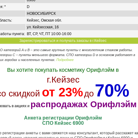
6900
я: *
D
НОВОСИБИРСК
бласть:
Кейзес, Омская обл.
ул. Кейзесская, 16
аботы пункта:
ВТ, СР, ЧТ, ПТ 10:00-16:00
Зарегистрироваться и получать заказы в г.Кейзес
ПО категорий А и В – это самые крупные пункты с многолетним стажем работы.
егории C – пункты меньшего формата. СПО категории D в основном работают в
их городах и населенных пунктах.
Подробнее
Вы хотите покупать косметику Орифлэйм в
г.Кейзес
70%
от 23%
со скидкой
до
распродажах Орифлэйм
вовать в акциях и
Анкета регистрации Орифлэйм
СПО Кейзес 6900
 регистрации анкеты с вами свяжется наш консультант, который расскажет ка