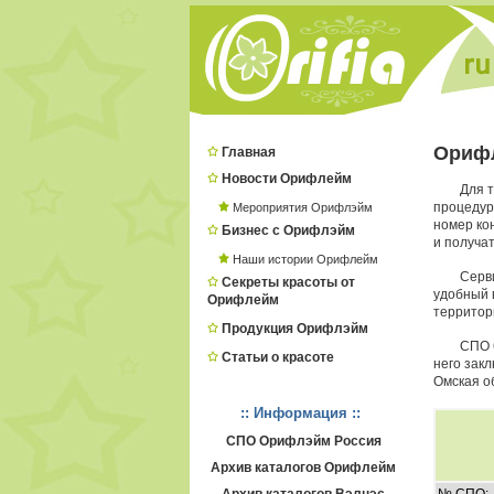
Орифл
Главная
Новости Орифлейм
Для т
процеду
Мероприятия Орифлэйм
номер ко
Бизнес с Орифлэйм
и получат
Наши истории Орифлейм
Серв
Секреты красоты от
удобный в
Орифлейм
территор
Продукция Орифлэйм
СПО 
Статьи о красоте
него зак
Омская о
:: Информация ::
СПО Орифлэйм Россия
Архив каталогов Орифлейм