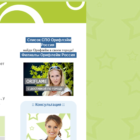
Список СПО Орифлэйм
Россия
найди Орифлейм в своем городе!
Филиалы Орифлейм Россия
нет
, у
а
:: Консультация ::