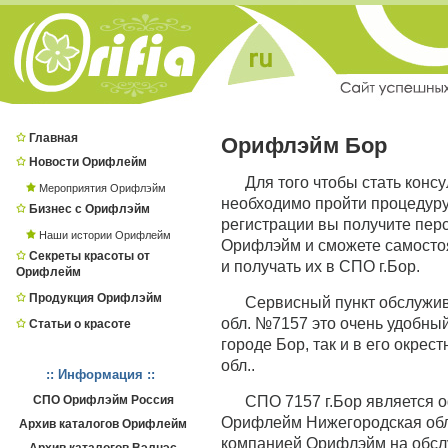
Главная
Орифлэйм Бор
Новости Орифлейм
Для того чтобы стать конс
Мероприятия Орифлэйм
необходимо пройти процедур
Бизнес с Орифлэйм
регистрации вы получите пер
Наши истории Орифлейм
Орифлэйм и сможете самостоя
Секреты красоты от
и получать их в СПО г.Бор.
Орифлейм
Продукция Орифлэйм
Сервисный пункт обслужи
обл. №7157 это очень удобный
Статьи о красоте
городе Бор, так и в его окре
обл..
:: Информация ::
СПО Орифлэйм Россия
СПО 7157 г.Бор является
Орифлейм Нижегородская обл.,
Архив каталогов Орифлейм
компанией Орифлэйм на обсл