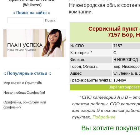
Архив каталогов Вэлнэс
Нижегородская обл. в соотве
(Wellness)
компании.
:: Поиск на сайте ::
Сервисный пункт
7157 Бор, 
№ СПО:
7157
Категория: *
C
Филиал:
Н.НОВГОРОД
Город, Область:
Бор, Нижегоро
:: Популярные статьи ::
Адрес:
ул. Ленина, д. 1
График работы пункта:
18-Nov
Мир сказки с Орифлэйм
Зарегистрировать
Новая победа Орифлэйм!
* СПО категорий А и В – э
Орифлейм, орифлэйм или
стажем работы. СПО категор
орифлейн?
категории D в основном работ
пунктах.
Подробнее
Вы хотите покупа