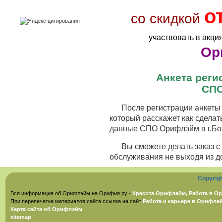
о
со скидкой
участвовать в акци
Ор
Анкета рег
СПО
После регистрации анкеты 
который расскажет как сделат
данные СПО Орифлэйм в г.Бор
Вы сможете делать заказ 
обслуживания не выходя из д
Copyrig
Вся информация об Орифлэйм на Орифия.ру -
Красота Орифлейм, Работа в Ор
При перепечатке материалов сайта ссылка на сайт
Работа и карьера в Орифле
Карта сайта об Орифлэйм
sitemap