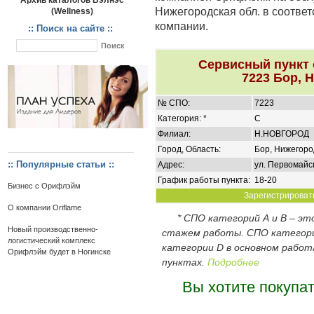
Архив каталогов Вэлнэс
Нижегородская обл. в соотве
(Wellness)
компании.
:: Поиск на сайте ::
Сервисный пункт
7223 Бор, 
№ СПО:
7223
Категория: *
C
Филиал:
Н.НОВГОРОД
Город, Область:
Бор, Нижегоро
:: Популярные статьи ::
Адрес:
ул. Первомайска
График работы пункта:
18-20
Бизнес с Орифлэйм
Зарегистрировать
О компании Oriflame
* СПО категорий А и В – э
Новый производственно-
стажем работы. СПО категор
логистический комплекс
категории D в основном работ
Орифлэйм будет в Ногинске
пунктах.
Подробнее
Вы хотите покупа