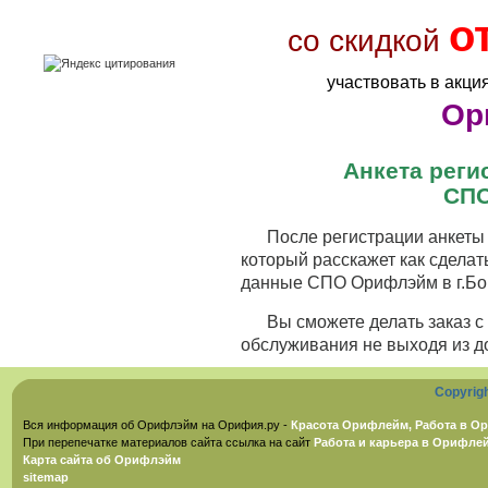
о
со скидкой
участвовать в акци
Ор
Анкета рег
СПО
После регистрации анкеты 
который расскажет как сделат
данные СПО Орифлэйм в г.Бор
Вы сможете делать заказ 
обслуживания не выходя из д
Copyrig
Вся информация об Орифлэйм на Орифия.ру -
Красота Орифлейм, Работа в Ор
При перепечатке материалов сайта ссылка на сайт
Работа и карьера в Орифле
Карта сайта об Орифлэйм
sitemap