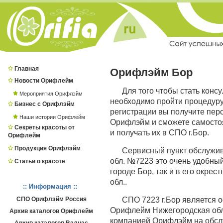
Главная
Орифлэйм Бор
Новости Орифлейм
Для того чтобы стать конс
Мероприятия Орифлэйм
необходимо пройти процедур
Бизнес с Орифлэйм
регистрации вы получите пер
Наши истории Орифлейм
Орифлэйм и сможете самостоя
Секреты красоты от
и получать их в СПО г.Бор.
Орифлейм
Продукция Орифлэйм
Сервисный пункт обслужи
обл. №7223 это очень удобный
Статьи о красоте
городе Бор, так и в его окре
обл..
:: Информация ::
СПО Орифлэйм Россия
СПО 7223 г.Бор является
Орифлейм Нижегородская обл.,
Архив каталогов Орифлейм
компанией Орифлэйм на обсл