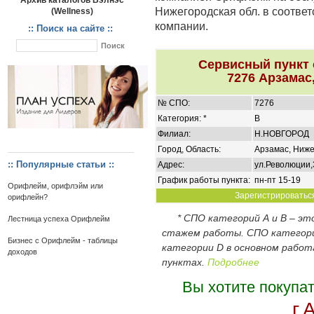
Архив каталогов Вэлнэс
Нижегородская обл. в соотве
(Wellness)
компании.
:: Поиск на сайте ::
Сервисный пункт
7276 Арзамас
№ СПО:
7276
Категория: *
B
Филиал:
Н.НОВГОРОД
Город, Область:
Арзамас, Ниже
:: Популярные статьи ::
Адрес:
ул.Революции,
График работы пункта:
пн-пт 15-19
Орифлейм, орифлэйм или
Зарегистрироваться
орифлейн?
* СПО категорий А и В – э
Лестница успеха Орифлейм
стажем работы. СПО категор
Бизнес с Орифлейм - таблицы
категории D в основном работ
доходов
пунктах.
Подробнее
Вы хотите покупа
г.