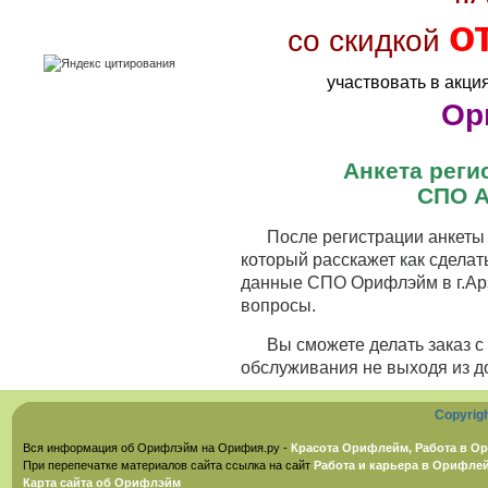
о
со скидкой
участвовать в акци
Ор
Анкета рег
СПО А
После регистрации анкеты 
который расскажет как сделат
данные СПО Орифлэйм в г.Арз
вопросы.
Вы сможете делать заказ 
обслуживания не выходя из д
Copyrig
Вся информация об Орифлэйм на Орифия.ру -
Красота Орифлейм, Работа в Ор
При перепечатке материалов сайта ссылка на сайт
Работа и карьера в Орифле
Карта сайта об Орифлэйм