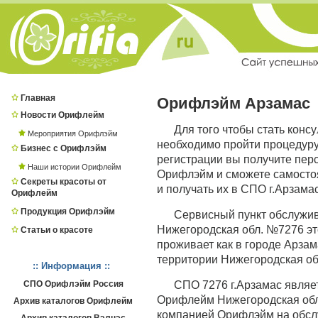
Главная
Орифлэйм Арзамас
Новости Орифлейм
Для того чтобы стать конс
Мероприятия Орифлэйм
необходимо пройти процедур
Бизнес с Орифлэйм
регистрации вы получите пер
Наши истории Орифлейм
Орифлэйм и сможете самостоя
Секреты красоты от
и получать их в СПО г.Арзамас
Орифлейм
Продукция Орифлэйм
Сервисный пункт обслужи
Нижегородская обл. №7276 это
Статьи о красоте
проживает как в городе Арзама
территории Нижегородская об
:: Информация ::
СПО Орифлэйм Россия
СПО 7276 г.Арзамас явля
Орифлейм Нижегородская обл.,
Архив каталогов Орифлейм
компанией Орифлэйм на обсл