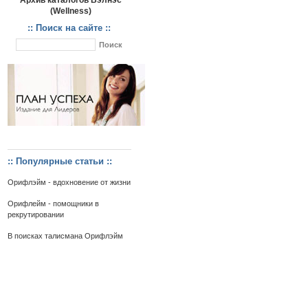
Архив каталогов Вэлнэс
(Wellness)
:: Поиск на сайте ::
:: Популярные статьи ::
Орифлэйм - вдохновение от жизни
Орифлейм - помощники в
рекрутировании
В поисках талисмана Орифлэйм