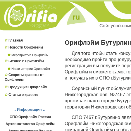
Главная
Орифлэйм Бутурли
Новости Орифлейм
Для того чтобы стать конс
Мероприятия Орифлэйм
необходимо пройти процедур
Бизнес с Орифлэйм
регистрации вы получите пер
Наши истории Орифлейм
Орифлэйм и сможете самостоя
Секреты красоты от
и получать их в СПО г.Бутурли
Орифлейм
Продукция Орифлэйм
Сервисный пункт обслужи
Нижегородская обл. №7467 это
Статьи о красоте
проживает как в городе Бутурл
территории Нижегородская об
:: Информация ::
СПО Орифлэйм Россия
СПО 7467 г.Бутурлино яв
Орифлейм Нижегородская обл.,
Архив каталогов Орифлейм
компанией Орифлэйм на обсл