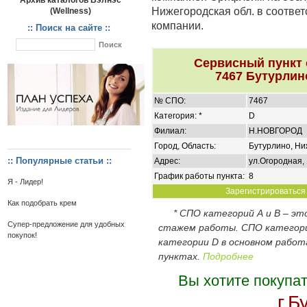
Архив каталогов Вэлнэс
Нижегородская обл. в соотве
(Wellness)
компании.
:: Поиск на сайте ::
Сервисный пункт
7467 Бутурлин
№ СПО:
7467
Категория: *
D
Филиал:
Н.НОВГОРОД
Город, Область:
Бутурлино, Ни
:: Популярные статьи ::
Адрес:
ул.Огородная,
График работы пункта:
8
Я - Лидер!
Зарегистрироваться 
Как подобрать крем
* СПО категорий А и В – э
Супер-предложение для удобных
стажем работы. СПО категор
покупок!
категории D в основном работ
пунктах.
Подробнее
Вы хотите покупа
г.Б