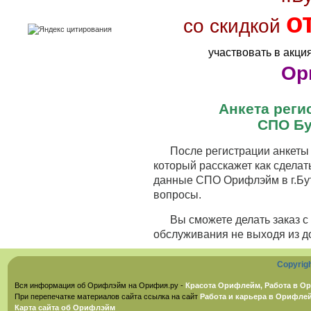
о
со скидкой
участвовать в акци
Ор
Анкета рег
СПО Бу
После регистрации анкеты 
который расскажет как сделат
данные СПО Орифлэйм в г.Бут
вопросы.
Вы сможете делать заказ 
обслуживания не выходя из д
Copyrig
Вся информация об Орифлэйм на Орифия.ру -
Красота Орифлейм, Работа в Ор
При перепечатке материалов сайта ссылка на сайт
Работа и карьера в Орифле
Карта сайта об Орифлэйм