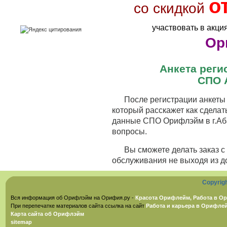
о
со скидкой
участвовать в акци
Ор
Анкета рег
СПО 
После регистрации анкеты 
который расскажет как сделат
данные СПО Орифлэйм в г.Аба
вопросы.
Вы сможете делать заказ 
обслуживания не выходя из д
Copyrig
Вся информация об Орифлэйм на Орифия.ру -
Красота Орифлейм, Работа в Ор
При перепечатке материалов сайта ссылка на сайт
Работа и карьера в Орифле
Карта сайта об Орифлэйм
sitemap