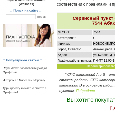
Архив каталогов Вэлнэс
соответствии с правилами и 
(Wellness)
:: Поиск на сайте ::
Сервисный пункт
7544 Абак
№ СПО:
7544
Категория: *
C
Филиал:
НОВОСИБИР
Город, Область:
Абакан, респ. 
Адрес:
ул. Кирова, д. 
:: Популярные статьи ::
График работы пункта:
ПН-ПТ 12:00-1
Зарегистрироваться
Royal Velvet: Королевский уход от
Орифлэйм
* СПО категорий А и В – э
стажем работы. СПО категор
Интервью с Марселем Маронжу
категории D в основном работ
Дари красоту и счастье вместе с
пунктах.
Подробнее
Орифлэйм!
Вы хотите покупа
г