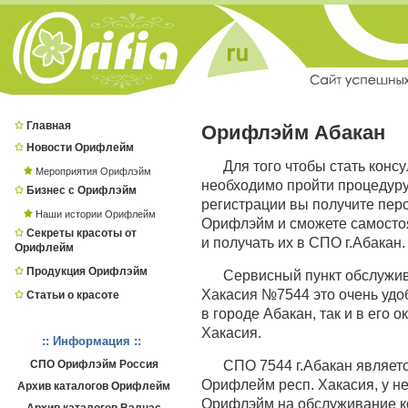
Главная
Орифлэйм Абакан
Новости Орифлейм
Для того чтобы стать конс
Мероприятия Орифлэйм
необходимо пройти процедур
Бизнес с Орифлэйм
регистрации вы получите пер
Наши истории Орифлейм
Орифлэйм и сможете самостоя
Секреты красоты от
и получать их в СПО г.Абакан.
Орифлейм
Продукция Орифлэйм
Сервисный пункт обслужи
Хакасия №7544 это очень удоб
Статьи о красоте
в городе Абакан, так и в его 
Хакасия.
:: Информация ::
СПО Орифлэйм Россия
СПО 7544 г.Абакан являе
Орифлейм респ. Хакасия, у не
Архив каталогов Орифлейм
Орифлэйм на обслуживание ко