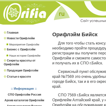
Главная
Орифлэйм Бийск
Новости Орифлейм
Для того чтобы стать конс
Мероприятия Орифлэйм
необходимо пройти процедур
Бизнес с Орифлэйм
регистрации вы получите пер
Наши истории Орифлейм
Орифлэйм и сможете самостоя
Секреты красоты от
и получать их в СПО г.Бийск.
Орифлейм
Продукция Орифлэйм
Сервисный пункт обслужи
край №7569 это очень удобный
Статьи о красоте
городе Бийск, так и в его окр
край.
:: Информация ::
СПО Орифлэйм Россия
СПО 7569 г.Бийск являет
Орифлейм Алтайский край, у 
Архив каталогов Орифлейм
Орифлэйм на обслуживание ко