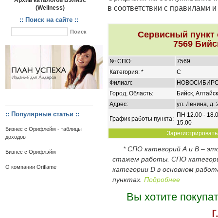
Архив каталогов Вэлнэс
в соответствии с правилами 
(Wellness)
:: Поиск на сайте ::
Сервисный пункт
7569 Бийс
№ СПО:
7569
Категория: *
C
Филиал:
НОВОСИБИР
Город, Область:
Бийск, Алтайс
Адрес:
ул. Ленина, д. 
:: Популярные статьи ::
ПН 12.00 - 18.0
График работы пункта:
15.00
Бизнес с Орифлейм - таблицы
Зарегистрироватьс
доходов
* СПО категорий А и В – э
Бизнес с Орифлэйм
стажем работы. СПО категор
О компании Oriflame
категории D в основном работ
пунктах.
Подробнее
Вы хотите покупа