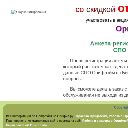
о
со скидкой
участвовать в акци
Ор
Анкета рег
СПО 
После регистрации анкеты 
который расскажет как сделат
данные СПО Орифлэйм в г.Бий
вопросы.
Вы сможете делать заказ 
обслуживания не выходя из д
Copyrig
Вся информация об Орифлэйм на Орифия.ру -
Красота Орифлейм, Работа в Ор
При перепечатке материалов сайта ссылка на сайт
Работа и карьера в Орифле
Карта сайта об Орифлэйм