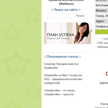
Архив каталогов Вэлнэс
№ СПО:
(Wellness)
Категори
:: Поиск на сайте ::
Филиал:
Город, О
Адрес:
График р
* С
СПО кат
небольш
:: Популярные статьи ::
Семинар Праздник красоты
Орифлэйм
Орифлейм на Мисс Татарстан
2011 - официальная косметика
участ
победителей
«Орифлэйм» - это жизнь,
«Орифлэйм» – красота!
После