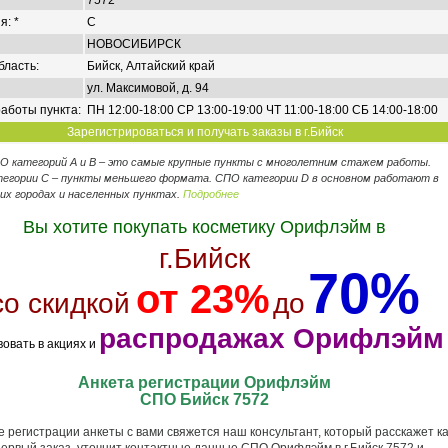
7572
я: *
C
НОВОСИБИРСК
бласть:
Бийск, Алтайский край
ул. Максимовой, д. 94
аботы пункта:
ПН 12:00-18:00 СР 13:00-19:00 ЧТ 11:00-18:00 СБ 14:00-18:00
Зарегистрироваться и получать заказы в г.Бийск
ПО категорий А и В – это самые крупные пункты с многолетним стажем работы.
егории C – пункты меньшего формата. СПО категории D в основном работают в
их городах и населенных пунктах.
Подробнее
Вы хотите покупать косметику Орифлэйм в
г.Бийск
70%
от 23%
со скидкой
до
распродажах Орифлэйм
вовать в акциях и
Анкета регистрации Орифлэйм
СПО Бийск 7572
 регистрации анкеты с вами свяжется наш консультант, который расскажет ка