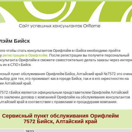
лэйм Бийск
ого чтобы стать консультантом Орифлэйм в г.Бийск необходимо пройти
ру
регистрации в Орифлэйм
. После регистрации вы получите персональный
нсультанта Орифлэйм и сможете самостоятельно делать заказы через интер
ь их в СПО г.Бийск.
исный пункт обслуживания Орифлейм Бийск, Алтайский край №7572 это очен
ыбор для тех, кто проживает как в городе Бийск, так и в его окрестностях на
ии Алтайский край.
7572 г.Бийск является официальным представителем Орифлейм Алтайский
него заключен договор с компанией Орифлэйм на обслуживание консультантов
Алтайский край в соответствии с правилами и процедурами компании.
Сервисный пункт обслуживания Орифлейм
7572 Бийск, Алтайский край