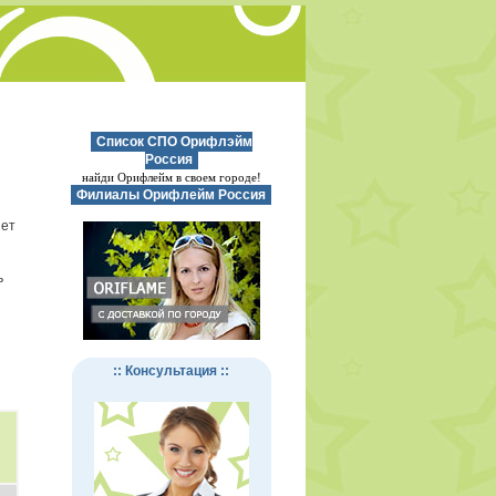
Список СПО Орифлэйм
Россия
найди Орифлейм в своем городе!
Филиалы Орифлейм Россия
нет
ь
:: Консультация ::