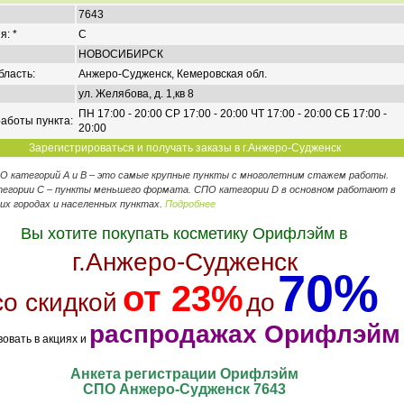
7643
я: *
C
НОВОСИБИРСК
бласть:
Анжеро-Судженск, Кемеровская обл.
ул. Желябова, д. 1,кв 8
ПН 17:00 - 20:00 СР 17:00 - 20:00 ЧТ 17:00 - 20:00 СБ 17:00 -
аботы пункта:
20:00
Зарегистрироваться и получать заказы в г.Анжеро-Судженск
ПО категорий А и В – это самые крупные пункты с многолетним стажем работы.
егории C – пункты меньшего формата. СПО категории D в основном работают в
их городах и населенных пунктах.
Подробнее
Вы хотите покупать косметику Орифлэйм в
г.Анжеро-Судженск
70%
от 23%
со скидкой
до
распродажах Орифлэйм
вовать в акциях и
Анкета регистрации Орифлэйм
СПО Анжеро-Судженск 7643