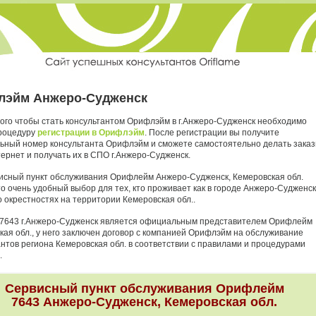
эйм Анжеро-Судженск
того чтобы стать консультантом Орифлэйм в г.Анжеро-Судженск необходимо
роцедуру
регистрации в Орифлэйм
. После регистрации вы получите
ьный номер консультанта Орифлэйм и сможете самостоятельно делать зака
ернет и получать их в СПО г.Анжеро-Судженск.
исный пункт обслуживания Орифлейм Анжеро-Судженск, Кемеровская обл.
о очень удобный выбор для тех, кто проживает как в городе Анжеро-Судженск
го окрестностях на территории Кемеровская обл..
7643 г.Анжеро-Судженск является официальным представителем Орифлейм
кая обл., у него заключен договор с компанией Орифлэйм на обслуживание
антов региона Кемеровская обл. в соответствии с правилами и процедурами
.
Сервисный пункт обслуживания Орифлейм
7643 Анжеро-Судженск, Кемеровская обл.