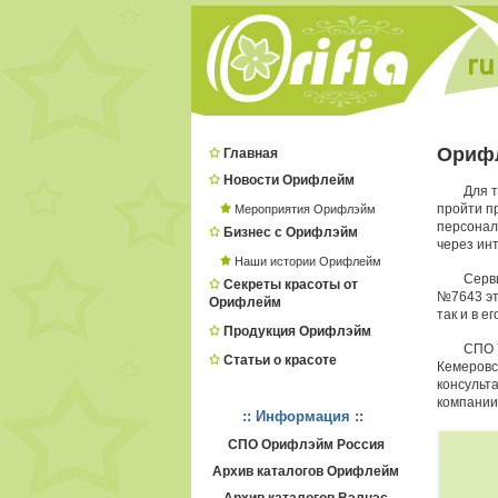
Орифл
Главная
Новости Орифлейм
Для 
пройти п
Мероприятия Орифлэйм
персонал
Бизнес с Орифлэйм
через инт
Наши истории Орифлейм
Серв
Секреты красоты от
№7643 эт
Орифлейм
так и в е
Продукция Орифлэйм
СПО 
Статьи о красоте
Кемеровс
консульт
компании
:: Информация ::
СПО Орифлэйм Россия
Архив каталогов Орифлейм