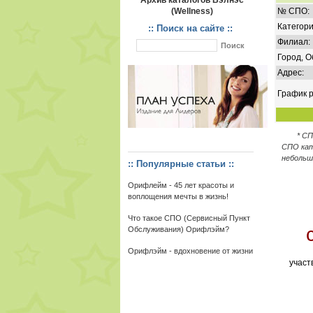
Архив каталогов Вэлнэс
(Wellness)
№ СПО:
Категори
:: Поиск на сайте ::
Филиал:
Город, О
Адрес:
График р
* С
СПО кат
небольш
:: Популярные статьи ::
Орифлейм - 45 лет красоты и
воплощения мечты в жизнь!
Что такое СПО (Сервисный Пункт
Обслуживания) Орифлэйм?
Орифлэйм - вдохновение от жизни
участ