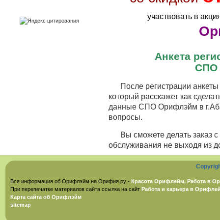
участвовать в акци
Ор
Анкета рег
СПО 
После регистрации анкеты 
который расскажет как сделат
данные СПО Орифлэйм в г.Аба
вопросы.
Вы сможете делать заказ 
обслуживания не выходя из д
Copyrig
Вся информация об Орифлэйм на Орифия.ру -
Красота Орифлейм, Работа в Ор
При перепечатке материалов сайта ссылка на сайт
Работа и карьера в Орифле
Карта сайта об Орифлэйм
sitemap