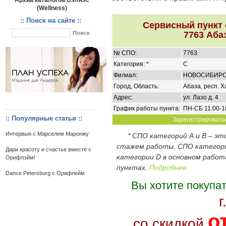
Архив каталогов Вэлнэс
(Wellness)
:: Поиск на сайте ::
Сервисный пункт
7763 Аба
№ СПО:
7763
Категория: *
C
Филиал:
НОВОСИБИР
Город, Область:
Абаза, респ. Х
Адрес:
ул. Лазо д. 4
График работы пункта:
ПН-СБ 11:00-1
:: Популярные статьи ::
Зарегистрироватьс
Интервью с Марселем Маронжу
* СПО категорий А и В – э
стажем работы. СПО категор
Дари красоту и счастье вместе с
категории D в основном работ
Орифлэйм!
пунктах.
Подробнее
Dance Petersburg с Орифлейм
Вы хотите покупа
г
о
со скидкой