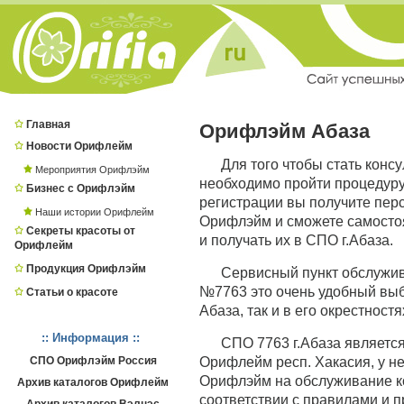
Главная
Орифлэйм Абаза
Новости Орифлейм
Для того чтобы стать конс
Мероприятия Орифлэйм
необходимо пройти процедур
Бизнес с Орифлэйм
регистрации вы получите пер
Наши истории Орифлейм
Орифлэйм и сможете самостоя
Секреты красоты от
и получать их в СПО г.Абаза.
Орифлейм
Продукция Орифлэйм
Сервисный пункт обслужив
№7763 это очень удобный выбо
Статьи о красоте
Абаза, так и в его окрестност
:: Информация ::
СПО 7763 г.Абаза являет
СПО Орифлэйм Россия
Орифлейм респ. Хакасия, у не
Орифлэйм на обслуживание ко
Архив каталогов Орифлейм
соответствии с правилами и 