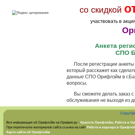
о
со скидкой
участвовать в акци
Ор
Анкета рег
СПО Б
После регистрации анкеты 
который расскажет как сделат
данные СПО Орифлэйм в г.Бар
вопросы.
Вы сможете делать заказ 
обслуживания не выходя из д
Copyrig
Вся информация об Орифлэйм на Орифия.ру -
Красота Орифлейм, Работа в Ор
При перепечатке материалов сайта ссылка на сайт
Работа и карьера в Орифле
Карта сайта об Орифлэйм