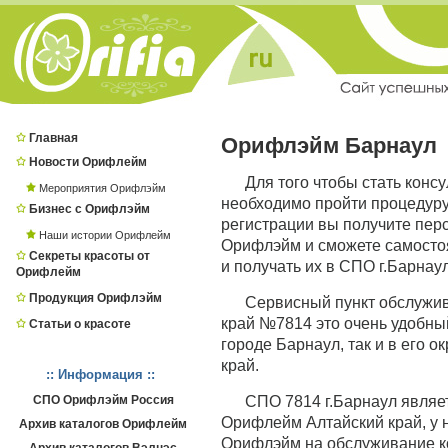
Главная
Орифлэйм Барнаул
Новости Орифлейм
Для того чтобы стать конс
Мероприятия Орифлэйм
необходимо пройти процедур
Бизнес с Орифлэйм
регистрации вы получите пер
Наши истории Орифлейм
Орифлэйм и сможете самостоя
Секреты красоты от
и получать их в СПО г.Барнаул
Орифлейм
Продукция Орифлэйм
Сервисный пункт обслужи
край №7814 это очень удобный
Статьи о красоте
городе Барнаул, так и в его о
край.
:: Информация ::
СПО Орифлэйм Россия
СПО 7814 г.Барнаул явля
Орифлейм Алтайский край, у 
Архив каталогов Орифлейм
Орифлэйм на обслуживание ко