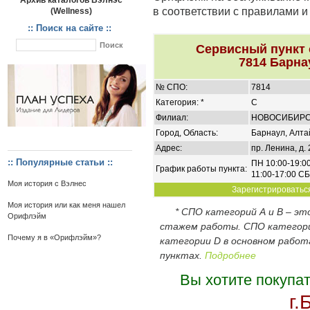
Архив каталогов Вэлнэс
в соответствии с правилами 
(Wellness)
:: Поиск на сайте ::
Сервисный пункт
7814 Барна
№ СПО:
7814
Категория: *
C
Филиал:
НОВОСИБИР
Город, Область:
Барнаул, Алта
Адрес:
пр. Ленина, д. 
:: Популярные статьи ::
ПН 10:00-19:00
График работы пункта:
11:00-17:00 СБ
Моя история с Вэлнес
Зарегистрироваться
Моя история или как меня нашел
* СПО категорий А и В – э
Орифлэйм
стажем работы. СПО категор
Почему я в «Орифлэйм»?
категории D в основном работ
пунктах.
Подробнее
Вы хотите покупа
г.