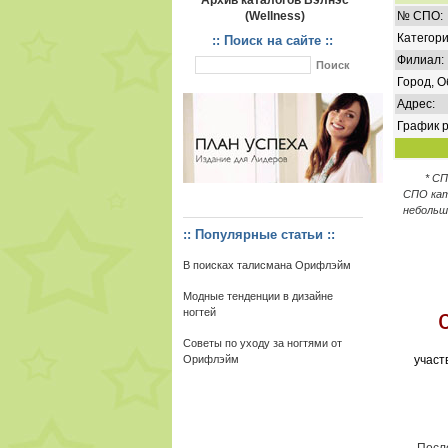
Архив каталогов Вэлнэс
(Wellness)
№ СПО:
Категори
:: Поиск на сайте ::
Филиал:
Город, О
Адрес:
График р
* С
СПО кат
небольш
:: Популярные статьи ::
В поисках талисмана Орифлэйм
Модные тенденции в дизайне
ногтей
Советы по уходу за ногтями от
Орифлэйм
участ