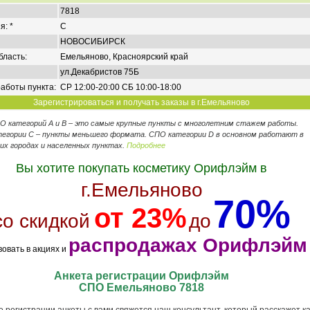
7818
я: *
C
НОВОСИБИРСК
бласть:
Емельяново, Красноярский край
ул.Декабристов 75Б
аботы пункта:
СР 12:00-20:00 СБ 10:00-18:00
Зарегистрироваться и получать заказы в г.Емельяново
ПО категорий А и В – это самые крупные пункты с многолетним стажем работы.
егории C – пункты меньшего формата. СПО категории D в основном работают в
их городах и населенных пунктах.
Подробнее
Вы хотите покупать косметику Орифлэйм в
г.Емельяново
70%
от 23%
со скидкой
до
распродажах Орифлэйм
вовать в акциях и
Анкета регистрации Орифлэйм
СПО Емельяново 7818