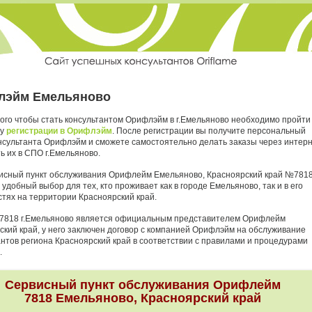
лэйм Емельяново
того чтобы стать консультантом Орифлэйм в г.Емельяново необходимо пройти
ру
регистрации в Орифлэйм
. После регистрации вы получите персональный
нсультанта Орифлэйм и сможете самостоятельно делать заказы через интер
ь их в СПО г.Емельяново.
исный пункт обслуживания Орифлейм Емельяново, Красноярский край №781
 удобный выбор для тех, кто проживает как в городе Емельяново, так и в его
стях на территории Красноярский край.
7818 г.Емельяново является официальным представителем Орифлейм
ский край, у него заключен договор с компанией Орифлэйм на обслуживание
антов региона Красноярский край в соответствии с правилами и процедурами
.
Сервисный пункт обслуживания Орифлейм
7818 Емельяново, Красноярский край