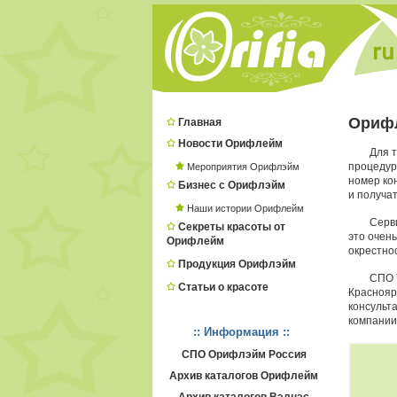
Ориф
Главная
Новости Орифлейм
Для 
процеду
Мероприятия Орифлэйм
номер ко
Бизнес с Орифлэйм
и получат
Наши истории Орифлейм
Серв
Секреты красоты от
это очень
Орифлейм
окрестно
Продукция Орифлэйм
СПО 
Статьи о красоте
Краснояр
консульт
компании
:: Информация ::
СПО Орифлэйм Россия
Архив каталогов Орифлейм