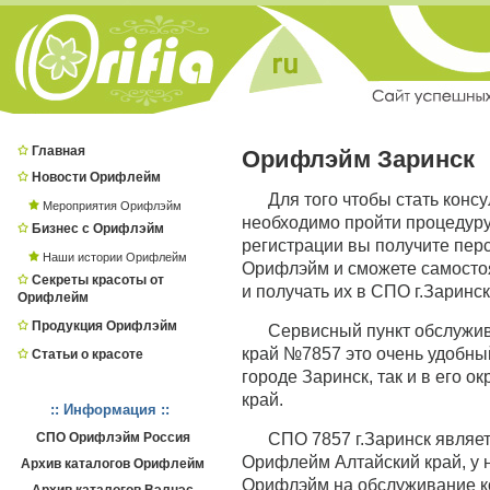
Главная
Орифлэйм Заринск
Новости Орифлейм
Для того чтобы стать конс
Мероприятия Орифлэйм
необходимо пройти процедур
Бизнес с Орифлэйм
регистрации вы получите пер
Наши истории Орифлейм
Орифлэйм и сможете самостоя
Секреты красоты от
и получать их в СПО г.Заринск
Орифлейм
Продукция Орифлэйм
Сервисный пункт обслужи
край №7857 это очень удобный
Статьи о красоте
городе Заринск, так и в его о
край.
:: Информация ::
СПО Орифлэйм Россия
СПО 7857 г.Заринск явля
Орифлейм Алтайский край, у 
Архив каталогов Орифлейм
Орифлэйм на обслуживание ко