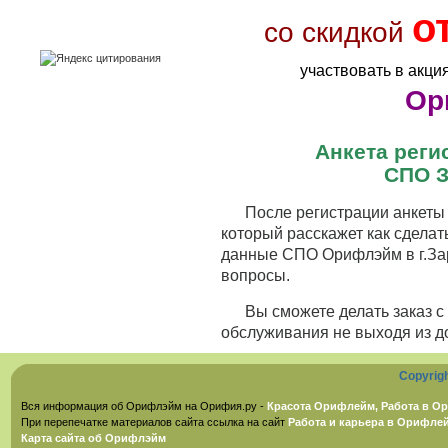
о
со скидкой
участвовать в акци
Ор
Анкета рег
СПО З
После регистрации анкеты 
который расскажет как сделат
данные СПО Орифлэйм в г.Зар
вопросы.
Вы сможете делать заказ 
обслуживания не выходя из д
Copyrig
Вся информация об Орифлэйм на Орифия.ру -
Красота Орифлейм, Работа в Ор
При перепечатке материалов сайта ссылка на сайт
Работа и карьера в Орифле
Карта сайта об Орифлэйм