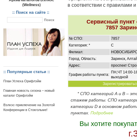
Архив каталогов Вэлнэс
в соответствии с правилами 
(Wellness)
:: Поиск на сайте ::
Сервисный пункт
7857 Зарин
№ СПО:
7857
Категория: *
C
Филиал:
НОВОСИБИР
Город, Область:
Заринск, Алта
Адрес:
проспект Стро
:: Популярные статьи ::
ПН,ЧТ 14:00-18
График работы пункта:
выходной
План Успеха Орифлэйм
Зарегистрироваться
Главная новость сезона – новый
* СПО категорий А и В – э
каталог Орифлэйм
стажем работы. СПО категор
Вэлнэс-приключение на Золотой
категории D в основном работ
Конференции в Стокгольме!
пунктах.
Подробнее
Вы хотите покупа
г.