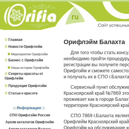
Главная
Орифлэйм Балахта
Новости Орифлейм
Для того чтобы стать конс
Мероприятия Орифлэйм
необходимо пройти процедур
Бизнес с Орифлэйм
регистрации вы получите пер
Наши истории Орифлейм
Орифлэйм и сможете самостоя
Секреты красоты от
и получать их в СПО г.Балахта
Орифлейм
Продукция Орифлэйм
Сервисный пункт обслужи
Красноярский край №7869 это 
Статьи о красоте
проживает как в городе Балахт
территории Красноярский край
:: Информация ::
СПО Орифлэйм Россия
СПО 7869 г.Балахта явля
Орифлейм Красноярский край ,
Архив каталогов Орифлейм
Орифлэйм на обслуживание к