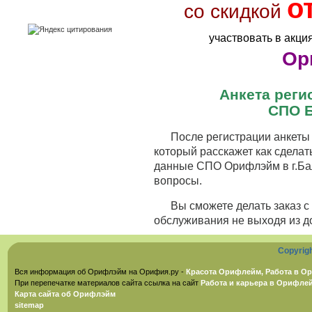
о
со скидкой
участвовать в акци
Ор
Анкета рег
СПО Б
После регистрации анкеты 
который расскажет как сделат
данные СПО Орифлэйм в г.Бал
вопросы.
Вы сможете делать заказ 
обслуживания не выходя из д
Copyrig
Вся информация об Орифлэйм на Орифия.ру -
Красота Орифлейм, Работа в Ор
При перепечатке материалов сайта ссылка на сайт
Работа и карьера в Орифле
Карта сайта об Орифлэйм
sitemap