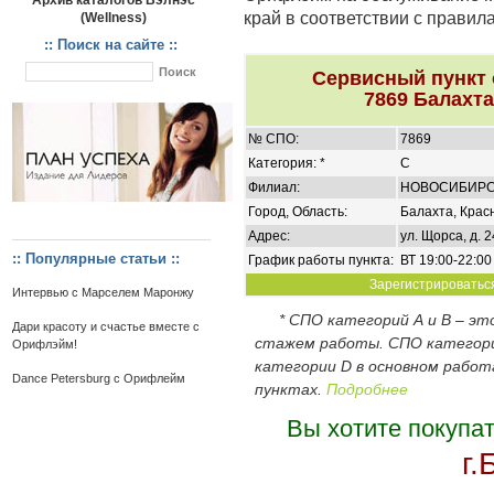
Архив каталогов Вэлнэс
край в соответствии с правил
(Wellness)
:: Поиск на сайте ::
Сервисный пункт
7869 Балахта
№ СПО:
7869
Категория: *
C
Филиал:
НОВОСИБИР
Город, Область:
Балахта, Крас
Адрес:
ул. Щорса, д. 24
:: Популярные статьи ::
График работы пункта:
ВТ 19:00-22:00
Зарегистрироваться
Интервью с Марселем Маронжу
* СПО категорий А и В – э
Дари красоту и счастье вместе с
стажем работы. СПО категор
Орифлэйм!
категории D в основном работ
Dance Petersburg с Орифлейм
пунктах.
Подробнее
Вы хотите покупа
г.