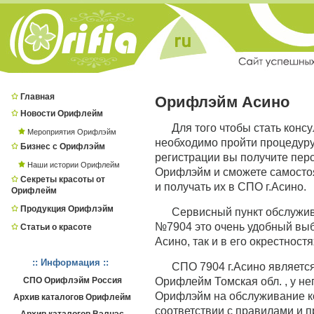
Главная
Орифлэйм Асино
Новости Орифлейм
Для того чтобы стать конс
Мероприятия Орифлэйм
необходимо пройти процедур
Бизнес с Орифлэйм
регистрации вы получите пер
Наши истории Орифлейм
Орифлэйм и сможете самостоя
Секреты красоты от
и получать их в СПО г.Асино.
Орифлейм
Продукция Орифлэйм
Сервисный пункт обслужив
№7904 это очень удобный выбо
Статьи о красоте
Асино, так и в его окрестностя
:: Информация ::
СПО 7904 г.Асино являет
СПО Орифлэйм Россия
Орифлейм Томская обл. , у не
Орифлэйм на обслуживание ко
Архив каталогов Орифлейм
соответствии с правилами и 