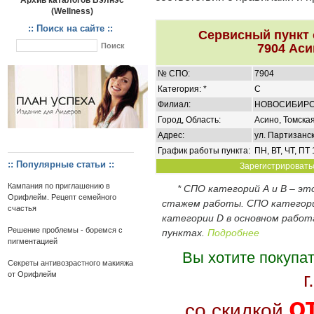
Архив каталогов Вэлнэс
(Wellness)
:: Поиск на сайте ::
Сервисный пункт
7904 Аси
№ СПО:
7904
Категория: *
C
Филиал:
НОВОСИБИР
Город, Область:
Асино, Томская
Адрес:
ул. Партизанск
График работы пункта:
ПН, ВТ, ЧТ, ПТ
:: Популярные статьи ::
Зарегистрироватьс
Кампания по приглашению в
* СПО категорий А и В – э
Орифлейм. Рецепт семейного
стажем работы. СПО категор
счастья
категории D в основном работ
Решение проблемы - боремся с
пунктах.
Подробнее
пигментацией
Вы хотите покупа
Секреты антивозрастного макияжа
г
от Орифлейм
о
со скидкой