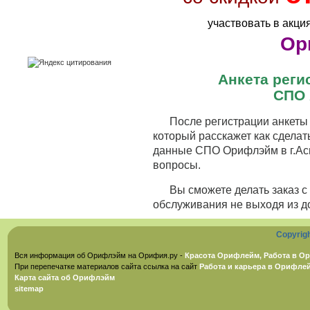
участвовать в акци
Ор
Анкета рег
СПО 
После регистрации анкеты 
который расскажет как сделат
данные СПО Орифлэйм в г.Аси
вопросы.
Вы сможете делать заказ 
обслуживания не выходя из д
Copyrig
Вся информация об Орифлэйм на Орифия.ру -
Красота Орифлейм, Работа в Ор
При перепечатке материалов сайта ссылка на сайт
Работа и карьера в Орифле
Карта сайта об Орифлэйм
sitemap