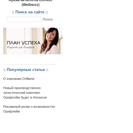
Архив каталогов Вэлнэс
(Wellness)
:: Поиск на сайте ::
:: Популярные статьи ::
О компании Oriflame
Новый производственно-
логистический комплекс
Орифлэйм будет в Ногинске
Рекламный ролик о возможностях
Орифлейм