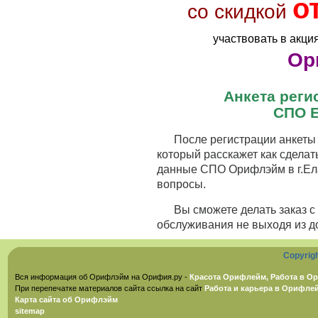
о
со скидкой
участвовать в акци
Ор
Анкета рег
СПО Е
После регистрации анкеты 
который расскажет как сделат
данные СПО Орифлэйм в г.Ела
вопросы.
Вы сможете делать заказ 
обслуживания не выходя из д
Copyrig
Вся информация об Орифлэйм на Орифия.ру -
Красота Орифлейм, Работа в Ор
При перепечатке материалов сайта ссылка на сайт
Работа и карьера в Орифле
Карта сайта об Орифлэйм
sitemap