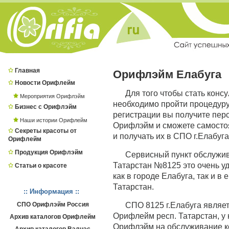
Главная
Орифлэйм Елабуга
Новости Орифлейм
Для того чтобы стать конс
Мероприятия Орифлэйм
необходимо пройти процедур
Бизнес с Орифлэйм
регистрации вы получите пер
Наши истории Орифлейм
Орифлэйм и сможете самостоя
Секреты красоты от
и получать их в СПО г.Елабуга
Орифлейм
Продукция Орифлэйм
Сервисный пункт обслужив
Татарстан №8125 это очень уд
Статьи о красоте
как в городе Елабуга, так и в 
Татарстан.
:: Информация ::
СПО Орифлэйм Россия
СПО 8125 г.Елабуга явля
Орифлейм респ. Татарстан, у 
Архив каталогов Орифлейм
Орифлэйм на обслуживание ко