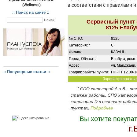
Архив каталогов Вэлнэс
в соответствии с правилами 
(Wellness)
:: Поиск на сайте ::
Сервисный пункт
8125 Елабу
№ СПО:
8125
Категория: *
C
Филиал:
КАЗАНЬ
Город, Область:
Елабуга, респ.
Адрес:
ул. Марджани, 
:: Популярные статьи ::
График работы пункта:
ПН-ПТ 12.00-1
Зарегистрироваться
* СПО категорий А и В – э
стажем работы. СПО категор
категории D в основном работ
пунктах.
Подробнее
Вы хотите покупа
г.