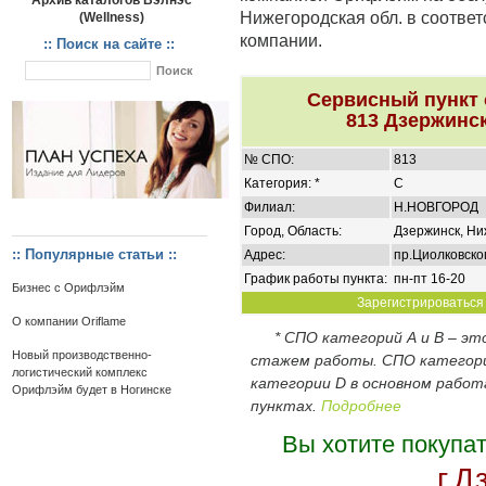
Архив каталогов Вэлнэс
Нижегородская обл. в соотве
(Wellness)
компании.
:: Поиск на сайте ::
Сервисный пункт
813 Дзержинск
№ СПО:
813
Категория: *
C
Филиал:
Н.НОВГОРОД
Город, Область:
Дзержинск, Ни
:: Популярные статьи ::
Адрес:
пр.Циолковско
График работы пункта:
пн-пт 16-20
Бизнес с Орифлэйм
Зарегистрироваться 
О компании Oriflame
* СПО категорий А и В – э
Новый производственно-
стажем работы. СПО категор
логистический комплекс
категории D в основном работ
Орифлэйм будет в Ногинске
пунктах.
Подробнее
Вы хотите покупа
г.Д