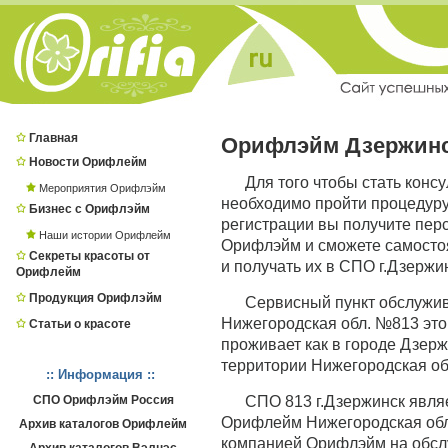
Главная
Орифлэйм Дзержин
Новости Орифлейм
Для того чтобы стать конс
Мероприятия Орифлэйм
необходимо пройти процедур
Бизнес с Орифлэйм
регистрации вы получите пер
Наши истории Орифлейм
Орифлэйм и сможете самостоя
Секреты красоты от
и получать их в СПО г.Дзержи
Орифлейм
Продукция Орифлэйм
Сервисный пункт обслужи
Нижегородская обл. №813 это 
Статьи о красоте
проживает как в городе Дзержи
территории Нижегородская об
:: Информация ::
СПО Орифлэйм Россия
СПО 813 г.Дзержинск явл
Орифлейм Нижегородская обл.,
Архив каталогов Орифлейм
компанией Орифлэйм на обсл