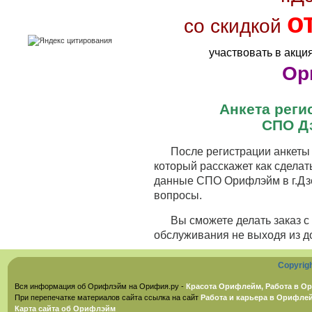
о
со скидкой
участвовать в акци
Ор
Анкета рег
СПО Д
После регистрации анкеты 
который расскажет как сделат
данные СПО Орифлэйм в г.Дзе
вопросы.
Вы сможете делать заказ 
обслуживания не выходя из д
Copyrig
Вся информация об Орифлэйм на Орифия.ру -
Красота Орифлейм, Работа в Ор
При перепечатке материалов сайта ссылка на сайт
Работа и карьера в Орифле
Карта сайта об Орифлэйм