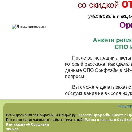
о
со скидкой
участвовать в акци
Ор
Анкета рег
СПО 
После регистрации анкеты 
который расскажет как сделат
данные СПО Орифлэйм в г.Иже
вопросы.
Вы сможете делать заказ 
обслуживания не выходя из д
Copyrig
Вся информация об Орифлэйм на Орифия.ру -
Красота Орифлейм, Работа в Ор
При перепечатке материалов сайта ссылка на сайт
Работа и карьера в Орифле
Карта сайта об Орифлэйм
sitemap