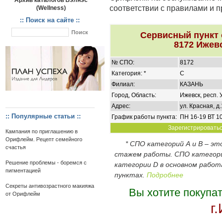
Архив каталогов Вэлнэс
соответствии с правилами и 
(Wellness)
:: Поиск на сайте ::
Сервисный пункт
8172 Ижевс
№ СПО:
8172
Категория: *
C
Филиал:
КАЗАНЬ
Город, Область:
Ижевск, респ.
Адрес:
ул. Красная, д
:: Популярные статьи ::
График работы пункта:
ПН 16-19 ВТ 10
Зарегистрироваться
Кампания по приглашению в
Орифлейм. Рецепт семейного
* СПО категорий А и В – э
счастья
стажем работы. СПО категор
Решение проблемы - боремся с
категории D в основном работ
пигментацией
пунктах.
Подробнее
Секреты антивозрастного макияжа
Вы хотите покупа
от Орифлейм
г