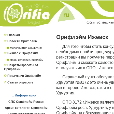
Главная
Орифлэйм Ижевск
Новости Орифлейм
Для того чтобы стать конс
Мероприятия Орифлэйм
необходимо пройти процедур
Бизнес с Орифлэйм
регистрации вы получите пер
Наши истории Орифлейм
Орифлэйм и сможете самостоя
Секреты красоты от
и получать их в СПО г.Ижевск.
Орифлейм
Продукция Орифлэйм
Сервисный пункт обслужи
Удмуртия №8172 это очень уд
Статьи о красоте
как в городе Ижевск, так и в 
Удмуртия.
:: Информация ::
СПО Орифлэйм Россия
СПО 8172 г.Ижевск являе
Орифлейм респ. Удмуртия, у 
Архив каталогов Орифлейм
Орифлэйм на обслуживание ко