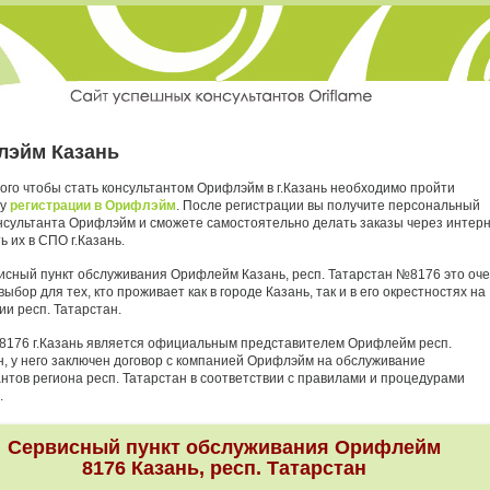
эйм Казань
ого чтобы стать консультантом Орифлэйм в г.Казань необходимо пройти
ру
регистрации в Орифлэйм
. После регистрации вы получите персональный
нсультанта Орифлэйм и сможете самостоятельно делать заказы через интер
ь их в СПО г.Казань.
исный пункт обслуживания Орифлейм Казань, респ. Татарстан №8176 это оч
ыбор для тех, кто проживает как в городе Казань, так и в его окрестностях на
ии респ. Татарстан.
8176 г.Казань является официальным представителем Орифлейм респ.
н, у него заключен договор с компанией Орифлэйм на обслуживание
антов региона респ. Татарстан в соответствии с правилами и процедурами
.
Сервисный пункт обслуживания Орифлейм
8176 Казань, респ. Татарстан