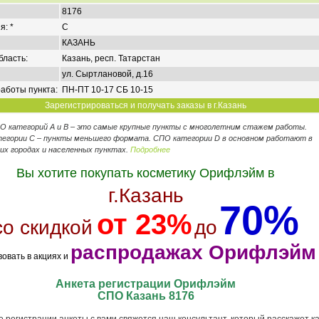
8176
я: *
C
КАЗАНЬ
бласть:
Казань, респ. Татарстан
ул. Сыртлановой, д.16
аботы пункта:
ПН-ПТ 10-17 СБ 10-15
Зарегистрироваться и получать заказы в г.Казань
ПО категорий А и В – это самые крупные пункты с многолетним стажем работы.
егории C – пункты меньшего формата. СПО категории D в основном работают в
их городах и населенных пунктах.
Подробнее
Вы хотите покупать косметику Орифлэйм в
г.Казань
70%
от 23%
со скидкой
до
распродажах Орифлэйм
вовать в акциях и
Анкета регистрации Орифлэйм
СПО Казань 8176