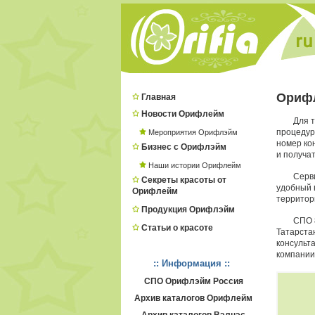
Орифл
Главная
Новости Орифлейм
Для т
процеду
Мероприятия Орифлэйм
номер ко
Бизнес с Орифлэйм
и получат
Наши истории Орифлейм
Серв
Секреты красоты от
удобный в
Орифлейм
территор
Продукция Орифлэйм
СПО 
Статьи о красоте
Татарста
консульт
компании
:: Информация ::
СПО Орифлэйм Россия
Архив каталогов Орифлейм