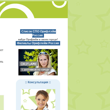
Список СПО Орифлэйм
Россия
найди Орифлейм в своем городе!
Филиалы Орифлейм Россия
нет
ень
:: Консультация ::