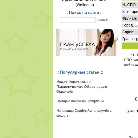
Архив каталогов Вэлнэс
(Wellness)
№ СПО:
Категори
:: Поиск на сайте ::
Филиал:
Город, О
Адрес:
График р
* С
СПО кат
небольш
:: Популярные статьи ::
Медаль Королевского
Патриотического Общества для
Орифлэйм
Ярмарка вакансий Орифлейм
Инновации Орифлейм на службе у
участ
красоты