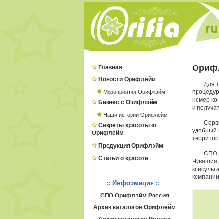
Ориф
Главная
Новости Орифлейм
Для 
процеду
Мероприятия Орифлэйм
номер ко
Бизнес с Орифлэйм
и получат
Наши истории Орифлейм
Серв
Секреты красоты от
удобный в
Орифлейм
территор
Продукция Орифлэйм
СПО 
Статьи о красоте
Чувашия,
консульт
компании
:: Информация ::
СПО Орифлэйм Россия
Архив каталогов Орифлейм