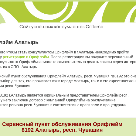
лэйм Алатырь
того чтобы стать консультантом Орифлэйм в г.Алатырь необходимо пройти
ру
регистрации в Орифлэйм
. После регистрации вы получите персональный
нсультанта Орифлэйм и сможете самостоятельно делать заказы через интер
ь их в СПО г.Алатырь.
исный пункт обслуживания Орифлейм Алатырь, респ. Чувашия №8192 это оч
ыбор для тех, кто проживает как в городе Алатырь, так и в его окрестностях н
ии респ. Чувашия.
8192 г.Алатырь является официальным представителем Орифлейм респ.
 у него заключен договор с компанией Орифлэйм на обслуживание
антов региона респ. Чувашия в соответствии с правилами и процедурами
.
Сервисный пункт обслуживания Орифлейм
8192 Алатырь, респ. Чувашия