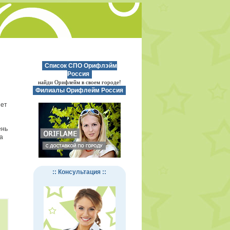
Список СПО Орифлэйм
Россия
найди Орифлейм в своем городе!
Филиалы Орифлейм Россия
нет
ень
а
:: Консультация ::