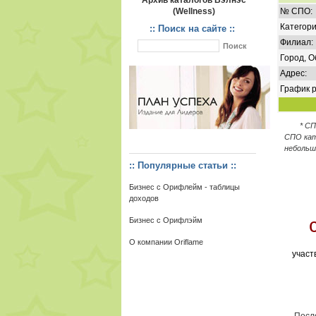
Архив каталогов Вэлнэс
(Wellness)
№ СПО:
Категори
:: Поиск на сайте ::
Филиал:
Город, О
Адрес:
График р
* С
СПО кат
небольш
:: Популярные статьи ::
Бизнес с Орифлейм - таблицы
доходов
Бизнес с Орифлэйм
О компании Oriflame
участ