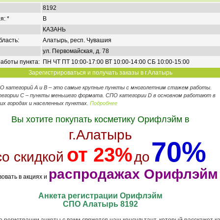
8192
я: *
B
КАЗАНЬ
бласть:
Алатырь, респ. Чувашия
ул. Первомайская, д. 78
аботы пункта:
ПН ЧТ ПТ 10:00-17:00 ВТ 10:00-14:00 СБ 10:00-15:00
Зарегистрироваться и получать заказы в г.Алатырь
ПО категорий А и В – это самые крупные пункты с многолетним стажем работы.
егории C – пункты меньшего формата. СПО категории D в основном работают в
их городах и населенных пунктах.
Подробнее
Вы хотите покупать косметику Орифлэйм в
г.Алатырь
70%
от 23%
со скидкой
до
распродажах Орифлэйм
вовать в акциях и
Анкета регистрации Орифлэйм
СПО Алатырь 8192