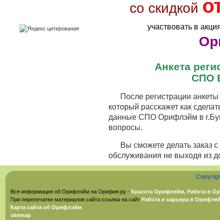
о
со скидкой
участвовать в акци
Ор
Анкета рег
СПО 
После регистрации анкеты 
который расскажет как сделат
данные СПО Орифлэйм в г.Буи
вопросы.
Вы сможете делать заказ 
обслуживания не выходя из д
Copyrig
Вся информация об Орифлэйм на Орифия.ру -
Красота Орифлейм, Работа в Ор
При перепечатке материалов сайта ссылка на сайт
Работа и карьера в Орифле
Карта сайта об Орифлэйм
sitemap