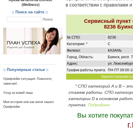
Архив каталогов Вэлнэс
в соответствии с правилами 
(Wellness)
:: Поиск на сайте ::
Сервисный пункт
8236 Буинс
№ СПО:
8236
Категория: *
C
Филиал:
КАЗАНЬ
Город, Область:
Буинск, респ. 
Адрес:
ул. Люксембург
:: Популярные статьи ::
График работы пункта:
ПН-ПТ 09:00-1
Зарегистрироваться
Орифлейм-ситуация: Помогите,
зависаю!..
* СПО категорий А и В – э
стажем работы. СПО категор
Уход за кожей лица
категории D в основном работ
Моя история или как меня нашел
пунктах.
Подробнее
Орифлейм
Вы хотите покупа
г