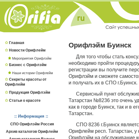
Главная
Орифлэйм Буинск
Новости Орифлейм
Для того чтобы стать конс
Мероприятия Орифлэйм
необходимо пройти процедур
Бизнес с Орифлэйм
регистрации вы получите пер
Наши истории Орифлейм
Орифлэйм и сможете самостоя
Секреты красоты от
и получать их в СПО г.Буинск.
Орифлейм
Продукция Орифлэйм
Сервисный пункт обслужив
Татарстан №8236 это очень уд
Статьи о красоте
как в городе Буинск, так и в е
Татарстан.
:: Информация ::
СПО Орифлэйм Россия
СПО 8236 г.Буинск являе
Орифлейм респ. Татарстан, у 
Архив каталогов Орифлейм
Орифлэйм на обслуживание ко