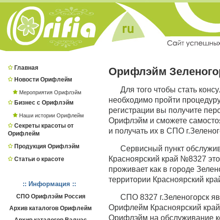
Главная
Орифлэйм Зеленого
Новости Орифлейм
Для того чтобы стать конс
Мероприятия Орифлэйм
необходимо пройти процедур
Бизнес с Орифлэйм
регистрации вы получите пер
Наши истории Орифлейм
Орифлэйм и сможете самостоя
Секреты красоты от
и получать их в СПО г.Зеленог
Орифлейм
Продукция Орифлэйм
Сервисный пункт обслужи
Красноярский край №8327 это 
Статьи о красоте
проживает как в городе Зелено
территории Красноярский кра
:: Информация ::
СПО Орифлэйм Россия
СПО 8327 г.Зеленогорск я
Орифлейм Красноярский край,
Архив каталогов Орифлейм
Орифлэйм на обслуживание к