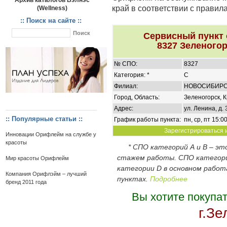
Архив каталогов Вэлнэс
край в соответствии с правил
(Wellness)
:: Поиск на сайте ::
Сервисный пункт
8327 Зеленогор
№ СПО:
8327
Категория: *
C
Филиал:
НОВОСИБИР
Город, Область:
Зеленогорск, 
Адрес:
ул. Ленина, д. 
:: Популярные статьи ::
График работы пункта:
пн, ср, пт 15:0
Зарегистрироваться и
Инновации Орифлейм на службе у
красоты
* СПО категорий А и В – э
стажем работы. СПО категор
Мир красоты Орифлейм
категории D в основном работ
Компания Орифлэйм – лучший
пунктах.
Подробнее
бренд 2011 года
Вы хотите покупа
г.Зе