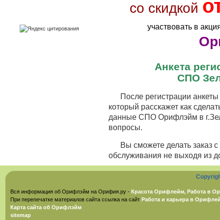
о
со скидкой
участвовать в акци
Ор
Анкета рег
СПО Зел
После регистрации анкеты 
который расскажет как сделат
данные СПО Орифлэйм в г.Зел
вопросы.
Вы сможете делать заказ 
обслуживания не выходя из д
Copyrig
Вся информация об Орифлэйм на Орифия.ру -
Красота Орифлейм, Работа в Ор
При перепечатке материалов сайта ссылка на сайт
Работа и карьера в Орифле
Карта сайта об Орифлэйм
sitemap