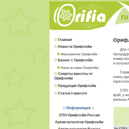
Ориф
Главная
Новости Орифлейм
Для 
процеду
Мероприятия Орифлэйм
номер ко
Бизнес с Орифлэйм
и получат
Наши истории Орифлейм
Серв
Секреты красоты от
очень удо
Орифлейм
окрестно
Продукция Орифлэйм
СПО 
Статьи о красоте
край, у 
региона 
:: Информация ::
СПО Орифлэйм Россия
Архив каталогов Орифлейм