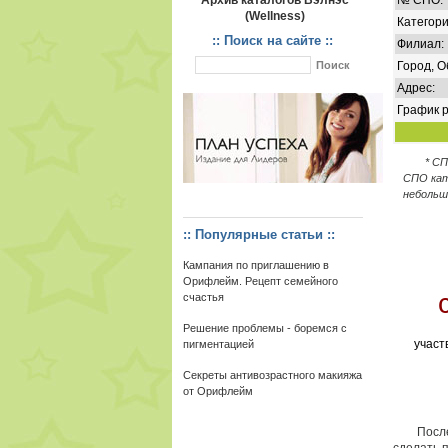
Архив каталогов Вэлнэс
№ СПО:
(Wellness)
Категори
:: Поиск на сайте ::
Филиал:
Город, О
Адрес:
График р
* С
СПО кат
небольш
:: Популярные статьи ::
Кампания по приглашению в
Орифлейм. Рецепт семейного
счастья
Решение проблемы - боремся с
участ
пигментацией
Секреты антивозрастного макияжа
от Орифлейм
После