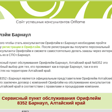
лэйм Барнаул
того чтобы стать консультантом Орифлэйм в г.Барнаул необходимо пройти
ру
регистрации в Орифлэйм
. После регистрации вы получите персональный
нсультанта Орифлэйм и сможете самостоятельно делать заказы через интер
ь их в СПО г.Барнаул.
исный пункт обслуживания Орифлейм Барнаул, Алтайский край №8352 это
бный выбор для тех, кто проживает как в городе Барнаул, так и в его
стях на территории Алтайский край.
8352 г.Барнаул является официальным представителем Орифлейм Алтайски
него заключен договор с компанией Орифлэйм на обслуживание консультантов
Алтайский край в соответствии с правилами и процедурами компании.
Сервисный пункт обслуживания Орифлейм
8352 Барнаул, Алтайский край