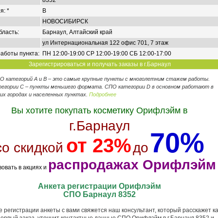
8352
я: *
B
НОВОСИБИРСК
бласть:
Барнаул, Алтайский край
ул Интернациональная 122 офис 701, 7 этаж
аботы пункта:
ПН 12:00-19:00 СР 12:00-19:00 СБ 12:00-17:00
Зарегистрироваться и получать заказы в г.Барнаул
ПО категорий А и В – это самые крупные пункты с многолетним стажем работы.
егории C – пункты меньшего формата. СПО категории D в основном работают в
их городах и населенных пунктах.
Подробнее
Вы хотите покупать косметику Орифлэйм в
г.Барнаул
70%
от 23%
со скидкой
до
распродажах Орифлэйм
вовать в акциях и
Анкета регистрации Орифлэйм
СПО Барнаул 8352
 регистрации анкеты с вами свяжется наш консультант, который расскажет ка