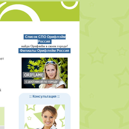
Список СПО Орифлэйм
Россия
найди Орифлейм в своем городе!
Филиалы Орифлейм Россия
нет
й
:: Консультация ::