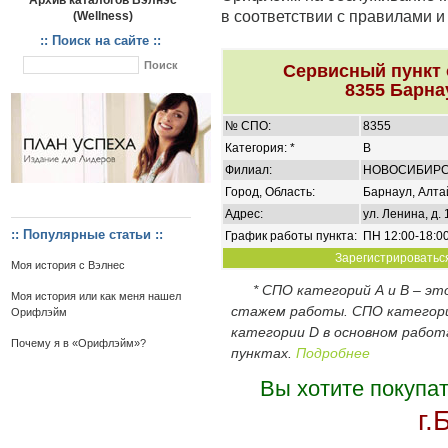
Архив каталогов Вэлнэс
в соответствии с правилами 
(Wellness)
:: Поиск на сайте ::
Сервисный пункт
8355 Барна
№ СПО:
8355
Категория: *
B
Филиал:
НОВОСИБИР
Город, Область:
Барнаул, Алта
Адрес:
ул. Ленина, д. 
:: Популярные статьи ::
График работы пункта:
ПН 12:00-18:00
Зарегистрироваться
Моя история с Вэлнес
* СПО категорий А и В – э
Моя история или как меня нашел
стажем работы. СПО категор
Орифлэйм
категории D в основном работ
Почему я в «Орифлэйм»?
пунктах.
Подробнее
Вы хотите покупа
г.