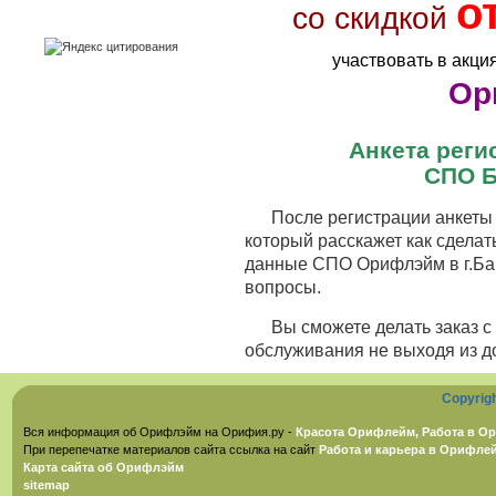
о
со скидкой
участвовать в акци
Ор
Анкета рег
СПО Б
После регистрации анкеты 
который расскажет как сделат
данные СПО Орифлэйм в г.Бар
вопросы.
Вы сможете делать заказ 
обслуживания не выходя из д
Copyrig
Вся информация об Орифлэйм на Орифия.ру -
Красота Орифлейм, Работа в Ор
При перепечатке материалов сайта ссылка на сайт
Работа и карьера в Орифле
Карта сайта об Орифлэйм
sitemap