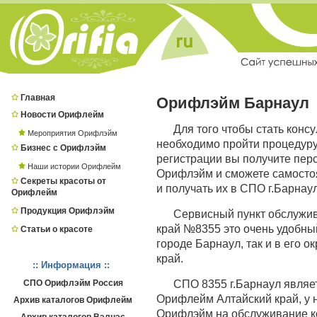
Главная
Орифлэйм Барнаул
Новости Орифлейм
Для того чтобы стать конс
Мероприятия Орифлэйм
необходимо пройти процедур
Бизнес с Орифлэйм
регистрации вы получите пер
Наши истории Орифлейм
Орифлэйм и сможете самостоя
Секреты красоты от
и получать их в СПО г.Барнаул
Орифлейм
Продукция Орифлэйм
Сервисный пункт обслужи
край №8355 это очень удобный
Статьи о красоте
городе Барнаул, так и в его о
край.
:: Информация ::
СПО Орифлэйм Россия
СПО 8355 г.Барнаул явля
Орифлейм Алтайский край, у 
Архив каталогов Орифлейм
Орифлэйм на обслуживание ко