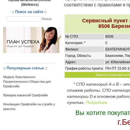
Архив каталогов Вэлнэс
соответствии с правилами и 
(Wellness)
:: Поиск на сайте ::
Сервисный пункт
8506 Березн
№ СПО:
8506
Категория: *
C
Филиал:
ЕКАТЕРИНБУ
Город, Область:
Березники, Пе
Адрес:
ул. Юбилейная
:: Популярные статьи ::
График работы пункта:
ПН-ПТ 15:00-1
Зарегистрироваться 
Медаль Королевского
Патриотического Общества для
* СПО категорий А и В – э
Орифлэйм
стажем работы. СПО категор
Ярмарка вакансий Орифлейм
категории D в основном работ
пунктах.
Подробнее
Инновации Орифлейм на службе у
красоты
Вы хотите покупа
г.Б