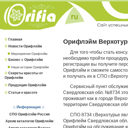
Главная
Орифлэйм Верхотур
Новости Орифлейм
Для того чтобы стать конс
Мероприятия Орифлэйм
необходимо пройти процедур
Бизнес с Орифлэйм
регистрации вы получите пер
Наши истории Орифлейм
Орифлэйм и сможете самостоя
Секреты красоты от
и получать их в СПО г.Верхоту
Орифлейм
Продукция Орифлэйм
Сервисный пункт обслужи
Свердловская обл. №8734 это 
Статьи о красоте
проживает как в городе Верхот
территории Свердловская обл
:: Информация ::
СПО Орифлэйм Россия
СПО 8734 г.Верхотурье я
Орифлейм Свердловская обл.,
Архив каталогов Орифлейм
Орифлэйм на обслуживание к