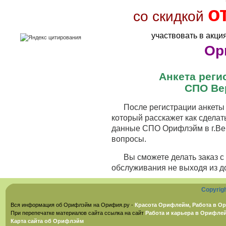
о
со скидкой
участвовать в акци
Ор
Анкета рег
СПО Ве
После регистрации анкеты 
который расскажет как сделат
данные СПО Орифлэйм в г.Вер
вопросы.
Вы сможете делать заказ 
обслуживания не выходя из д
Copyrig
Вся информация об Орифлэйм на Орифия.ру -
Красота Орифлейм, Работа в Ор
При перепечатке материалов сайта ссылка на сайт
Работа и карьера в Орифле
Карта сайта об Орифлэйм