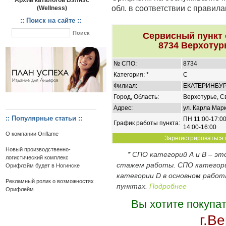
Архив каталогов Вэлнэс
обл. в соответствии с правил
(Wellness)
:: Поиск на сайте ::
Сервисный пункт
8734 Верхотур
№ СПО:
8734
Категория: *
C
Филиал:
ЕКАТЕРИНБУ
Город, Область:
Верхотурье, С
Адрес:
ул. Карла Марк
:: Популярные статьи ::
ПН 11:00-17:00
График работы пункта:
14:00-16:00
О компании Oriflame
Зарегистрироваться и
Новый производственно-
* СПО категорий А и В – э
логистический комплекс
стажем работы. СПО категор
Орифлэйм будет в Ногинске
категории D в основном работ
Рекламный ролик о возможностях
пунктах.
Подробнее
Орифлейм
Вы хотите покупа
г.В