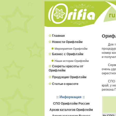
Орифл
Главная
Новости Орифлейм
Для т
процеду
Мероприятия Орифлэйм
номер ко
Бизнес с Орифлэйм
и получат
Наши истории Орифлейм
Серв
Секреты красоты от
очень удо
Орифлейм
окрестно
Продукция Орифлэйм
СПО 
Статьи о красоте
край, у 
региона 
:: Информация ::
СПО Орифлэйм Россия
Архив каталогов Орифлейм