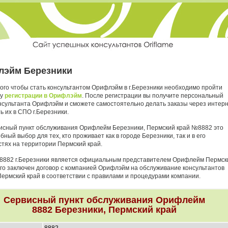
эйм Березники
ого чтобы стать консультантом Орифлэйм в г.Березники необходимо пройти
ру
регистрации в Орифлэйм
. После регистрации вы получите персональный
нсультанта Орифлэйм и сможете самостоятельно делать заказы через интер
ь их в СПО г.Березники.
исный пункт обслуживания Орифлейм Березники, Пермский край №8882 это
бный выбор для тех, кто проживает как в городе Березники, так и в его
стях на территории Пермский край.
8882 г.Березники является официальным представителем Орифлейм Пермск
него заключен договор с компанией Орифлэйм на обслуживание консультантов
Пермский край в соответствии с правилами и процедурами компании.
Сервисный пункт обслуживания Орифлейм
8882 Березники, Пермский край