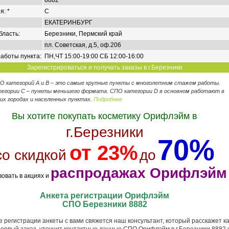
8882
я: *
C
ЕКАТЕРИНБУРГ
бласть:
Березники, Пермский край
пл. Советская, д.5, оф.206
аботы пункта:
ПН,ЧТ 15:00-19:00 СБ 12:00-16:00
Зарегистрироваться и получать заказы в г.Березники
ПО категорий А и В – это самые крупные пункты с многолетним стажем работы.
егории C – пункты меньшего формата. СПО категории D в основном работают в
их городах и населенных пунктах.
Подробнее
Вы хотите покупать косметику Орифлэйм в
г.Березники
70%
от 23%
со скидкой
до
распродажах Орифлэйм
вовать в акциях и
Анкета регистрации Орифлэйм
СПО Березники 8882
 регистрации анкеты с вами свяжется наш консультант, который расскажет ка