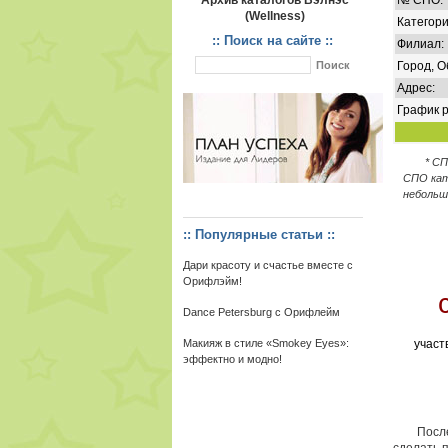
Архив каталогов Вэлнэс
№ СПО:
(Wellness)
Категори
:: Поиск на сайте ::
Филиал:
Город, О
Адрес:
График р
* С
СПО кат
небольш
:: Популярные статьи ::
Дари красоту и счастье вместе с
Орифлэйм!
Dance Petersburg с Орифлейм
Макияж в стиле «Smokey Eyes»:
участ
эффектно и модно!
После