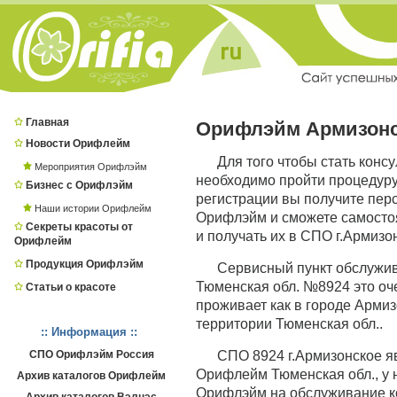
Главная
Орифлэйм Армизонс
Новости Орифлейм
Для того чтобы стать конс
Мероприятия Орифлэйм
необходимо пройти процедур
Бизнес с Орифлэйм
регистрации вы получите пер
Наши истории Орифлейм
Орифлэйм и сможете самостоя
Секреты красоты от
и получать их в СПО г.Армизо
Орифлейм
Продукция Орифлэйм
Сервисный пункт обслужи
Тюменская обл. №8924 это оче
Статьи о красоте
проживает как в городе Армизо
территории Тюменская обл..
:: Информация ::
СПО Орифлэйм Россия
СПО 8924 г.Армизонское 
Орифлейм Тюменская обл., у 
Архив каталогов Орифлейм
Орифлэйм на обслуживание ко