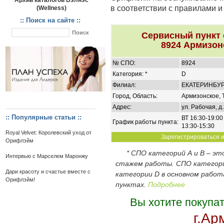
Архив каталогов Вэлнэс
в соответствии с правилами 
(Wellness)
:: Поиск на сайте ::
Сервисный пункт
8924 Армизон
№ СПО:
8924
Категория: *
D
Филиал:
ЕКАТЕРИНБУ
Город, Область:
Армизонское, 
Адрес:
ул. Рабочая, д.
:: Популярные статьи ::
ВТ 16:30-19:00
График работы пункта:
13:30-15:30
Royal Velvet: Королевский уход от
Зарегистрироваться и
Орифлэйм
* СПО категорий А и В – э
Интервью с Марселем Маронжу
стажем работы. СПО категор
Дари красоту и счастье вместе с
категории D в основном работ
Орифлэйм!
пунктах.
Подробнее
Вы хотите покупа
г.Ар