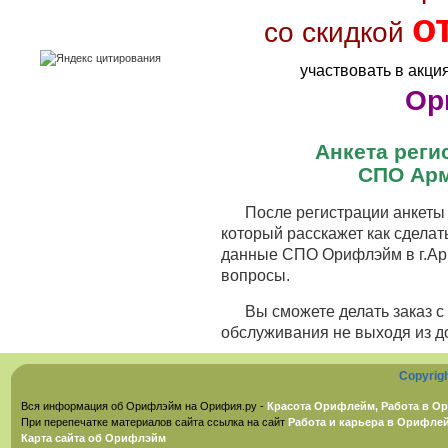
о
со скидкой
участвовать в акци
Ор
Анкета рег
СПО Арм
После регистрации анкеты 
который расскажет как сделат
данные СПО Орифлэйм в г.Арм
вопросы.
Вы сможете делать заказ 
обслуживания не выходя из д
Copyrig
Вся информация об Орифлэйм на Орифия.ру -
Красота Орифлейм, Работа в Ор
При перепечатке материалов сайта ссылка на сайт
Работа и карьера в Орифле
Карта сайта об Орифлэйм