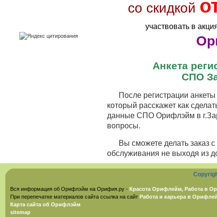
о
со скидкой
участвовать в акци
Ор
Анкета рег
СПО З
После регистрации анкеты 
который расскажет как сделат
данные СПО Орифлэйм в г.Зар
вопросы.
Вы сможете делать заказ 
обслуживания не выходя из д
Copyrig
Вся информация об Орифлэйм на Орифия.ру -
Красота Орифлейм, Работа в Ор
При перепечатке материалов сайта ссылка на сайт
Работа и карьера в Орифле
Карта сайта об Орифлэйм
sitemap