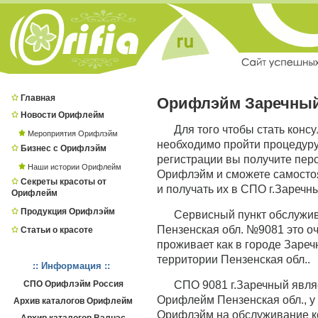
Главная
Орифлэйм Заречны
Новости Орифлейм
Для того чтобы стать конс
Мероприятия Орифлэйм
необходимо пройти процедур
Бизнес с Орифлэйм
регистрации вы получите пер
Наши истории Орифлейм
Орифлэйм и сможете самостоя
Секреты красоты от
и получать их в СПО г.Заречн
Орифлейм
Продукция Орифлэйм
Сервисный пункт обслужи
Пензенская обл. №9081 это оч
Статьи о красоте
проживает как в городе Заречн
территории Пензенская обл..
:: Информация ::
СПО Орифлэйм Россия
СПО 9081 г.Заречный явл
Орифлейм Пензенская обл., у
Архив каталогов Орифлейм
Орифлэйм на обслуживание ко