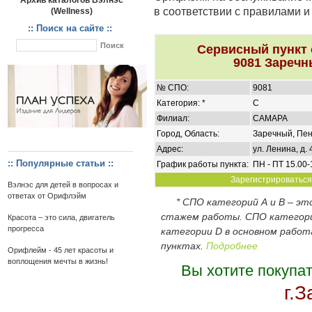
Архив каталогов Вэлнэс
в соответствии с правилами 
(Wellness)
:: Поиск на сайте ::
Сервисный пункт
9081 Заречн
№ СПО:
9081
Категория: *
C
Филиал:
САМАРА
Город, Область:
Заречный, Пен
Адрес:
ул. Ленина, д. 
:: Популярные статьи ::
График работы пункта:
ПН - ПТ 15.00-
Зарегистрироваться 
Вэлнэс для детей в вопросах и
ответах от Орифлэйм
* СПО категорий А и В – э
стажем работы. СПО категор
Красота – это сила, двигатель
прогресса
категории D в основном работ
пунктах.
Подробнее
Орифлейм - 45 лет красоты и
воплощения мечты в жизнь!
Вы хотите покупа
г.