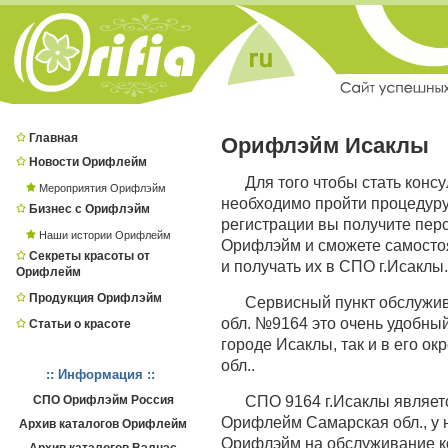
Главная
Орифлэйм Исаклы
Новости Орифлейм
Для того чтобы стать конс
Мероприятия Орифлэйм
необходимо пройти процедур
Бизнес с Орифлэйм
регистрации вы получите пер
Наши истории Орифлейм
Орифлэйм и сможете самостоя
Секреты красоты от
и получать их в СПО г.Исаклы.
Орифлейм
Продукция Орифлэйм
Сервисный пункт обслужи
обл. №9164 это очень удобный
Статьи о красоте
городе Исаклы, так и в его о
обл..
:: Информация ::
СПО Орифлэйм Россия
СПО 9164 г.Исаклы являе
Орифлейм Самарская обл., у 
Архив каталогов Орифлейм
Орифлэйм на обслуживание ко