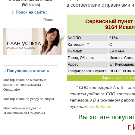
Архив каталогов Вэлнэс
в соответствии с правилами 
(Wellness)
:: Поиск на сайте ::
Сервисный пункт
9164 Исакл
№ СПО:
9164
Категория: *
C
Филиал:
САМАРА
Город, Область:
Исаклы, Самар
Адрес:
ул. Куйбышевск
:: Популярные статьи ::
График работы пункта:
ПН-ПТ 09.00-1
Зарегистрироваться
Мастер-класс по макияжу и
красоте от консультанта
* СПО категорий А и В – э
Орифлэйм
стажем работы. СПО категор
Мастер-класс по уходу за лицом
категории D в основном работ
пунктах.
Подробнее
Мой любимый продукт –
«Биоклиник» от Орифлэйм
Вы хотите покупа
г