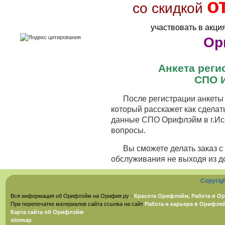
о
со скидкой
участвовать в акци
Ор
Анкета рег
СПО 
После регистрации анкеты 
который расскажет как сделат
данные СПО Орифлэйм в г.Иса
вопросы.
Вы сможете делать заказ 
обслуживания не выходя из д
Copyrig
Вся информация об Орифлэйм на Орифия.ру -
Красота Орифлейм, Работа в Ор
При перепечатке материалов сайта ссылка на сайт
Работа и карьера в Орифле
Карта сайта об Орифлэйм
sitemap