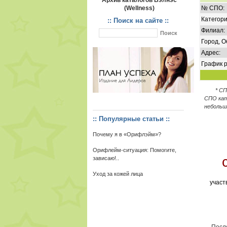
Архив каталогов Вэлнэс
(Wellness)
№ СПО:
Категори
:: Поиск на сайте ::
Филиал:
Город, О
Адрес:
График р
* С
СПО кат
небольш
:: Популярные статьи ::
Почему я в «Орифлэйм»?
Орифлейм-ситуация: Помогите,
зависаю!..
Уход за кожей лица
участ