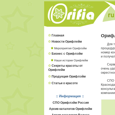
Ориф
Главная
Новости Орифлейм
Для 
процеду
Мероприятия Орифлэйм
номер ко
Бизнес с Орифлэйм
и получат
Наши истории Орифлейм
Серв
Секреты красоты от
очень удо
Орифлейм
окрестно
Продукция Орифлэйм
СПО 
Статьи о красоте
Краснода
консульт
компании
:: Информация ::
СПО Орифлэйм Россия
Архив каталогов Орифлейм