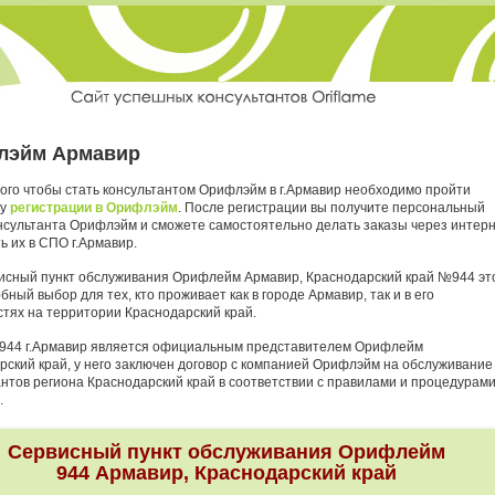
лэйм Армавир
того чтобы стать консультантом Орифлэйм в г.Армавир необходимо пройти
ру
регистрации в Орифлэйм
. После регистрации вы получите персональный
нсультанта Орифлэйм и сможете самостоятельно делать заказы через интер
ь их в СПО г.Армавир.
исный пункт обслуживания Орифлейм Армавир, Краснодарский край №944 эт
бный выбор для тех, кто проживает как в городе Армавир, так и в его
стях на территории Краснодарский край.
944 г.Армавир является официальным представителем Орифлейм
рский край, у него заключен договор с компанией Орифлэйм на обслуживание
антов региона Краснодарский край в соответствии с правилами и процедурам
.
Сервисный пункт обслуживания Орифлейм
944 Армавир, Краснодарский край