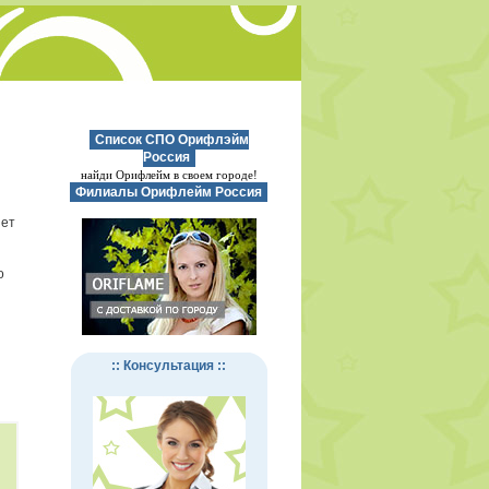
Список СПО Орифлэйм
Россия
найди Орифлейм в своем городе!
Филиалы Орифлейм Россия
нет
о
:: Консультация ::
и