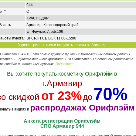
944
я: *
C
КРАСНОДАР
бласть:
Армавир, Краснодарский край
ул. Фрунзе, 7, оф.106
аботы пункта:
ВТ,СР,ПТ,СБ,ВСК 11:00-15:00
Зарегистрироваться и получать заказы в г.Армавир
ПО категорий А и В – это самые крупные пункты с многолетним стажем работы.
егории C – пункты меньшего формата. СПО категории D в основном работают в
их городах и населенных пунктах.
Подробнее
Вы хотите покупать косметику Орифлэйм в
г.Армавир
70%
от 23%
со скидкой
до
распродажах Орифлэйм
вовать в акциях и
Анкета регистрации Орифлэйм
СПО Армавир 944