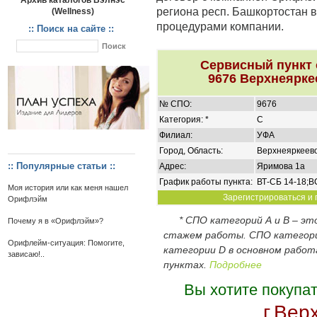
Архив каталогов Вэлнэс
региона респ. Башкортостан в
(Wellness)
процедурами компании.
:: Поиск на сайте ::
Сервисный пункт
9676 Верхнеярке
№ СПО:
9676
Категория: *
C
Филиал:
УФА
Город, Область:
Верхнеяркеево
:: Популярные статьи ::
Адрес:
Яримова 1а
График работы пункта:
ВТ-СБ 14-18;
Моя история или как меня нашел
Зарегистрироваться и 
Орифлэйм
* СПО категорий А и В – э
Почему я в «Орифлэйм»?
стажем работы. СПО категор
Орифлейм-ситуация: Помогите,
категории D в основном работ
зависаю!..
пунктах.
Подробнее
Вы хотите покупа
г.Вер