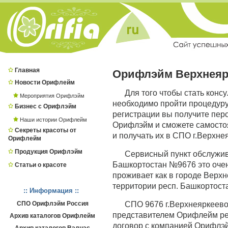
Главная
Орифлэйм Верхнеяр
Новости Орифлейм
Для того чтобы стать конс
Мероприятия Орифлэйм
необходимо пройти процедур
Бизнес с Орифлэйм
регистрации вы получите пер
Наши истории Орифлейм
Орифлэйм и сможете самостоя
Секреты красоты от
и получать их в СПО г.Верхне
Орифлейм
Продукция Орифлэйм
Сервисный пункт обслужи
Башкортостан №9676 это очен
Статьи о красоте
проживает как в городе Верхне
территории респ. Башкортост
:: Информация ::
СПО Орифлэйм Россия
СПО 9676 г.Верхнеяркеев
представителем Орифлейм рес
Архив каталогов Орифлейм
договор с компанией Орифлэй