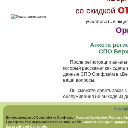
о
со скидкой
участвовать в акци
Ор
Анкета рег
СПО Верх
После регистрации анкеты 
который расскажет как сделат
данные СПО Орифлэйм в г.Вер
ваши вопросы.
Вы сможете делать заказ 
обслуживания не выходя из д
Copyrig
Вся информация об Орифлэйм на Орифия.ру -
Красота Орифлейм, Работа в Ор
При перепечатке материалов сайта ссылка на сайт
Работа и карьера в Орифле
Карта сайта об Орифлэйм