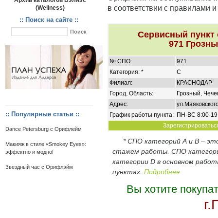
Архив каталогов Вэлнэс
в соответствии с правилами 
(Wellness)
:: Поиск на сайте ::
Сервисный пункт
971 Грозны
№ СПО:
971
Категория: *
C
Филиал:
КРАСНОДАР
Город, Область:
Грозный, Чече
Адрес:
ул.Маяковского
:: Популярные статьи ::
График работы пункта:
ПН-ВС 8:00-19
Зарегистрироваться
Dance Petersburg с Орифлейм
* СПО категорий А и В – э
Макияж в стиле «Smokey Eyes»:
стажем работы. СПО категор
эффектно и модно!
категории D в основном работ
Звездный час с Орифлэйм
пунктах.
Подробнее
Вы хотите покупа
г.