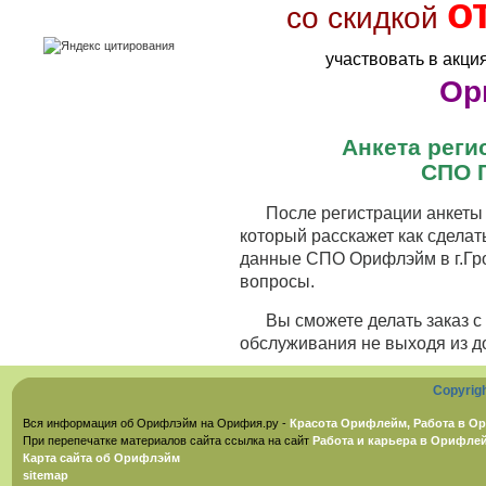
о
со скидкой
участвовать в акци
Ор
Анкета рег
СПО 
После регистрации анкеты 
который расскажет как сделат
данные СПО Орифлэйм в г.Гро
вопросы.
Вы сможете делать заказ 
обслуживания не выходя из д
Copyrig
Вся информация об Орифлэйм на Орифия.ру -
Красота Орифлейм, Работа в Ор
При перепечатке материалов сайта ссылка на сайт
Работа и карьера в Орифле
Карта сайта об Орифлэйм
sitemap