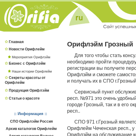
Главная
Орифлэйм Грозный
Новости Орифлейм
Для того чтобы стать конс
Мероприятия Орифлэйм
необходимо пройти процедур
Бизнес с Орифлэйм
регистрации вы получите пер
Наши истории Орифлейм
Орифлэйм и сможете самостоя
Секреты красоты от
и получать их в СПО г.Грозный
Орифлейм
Продукция Орифлэйм
Сервисный пункт обслужи
респ. №971 это очень удобный
Статьи о красоте
городе Грозный, так и в его о
респ..
:: Информация ::
СПО Орифлэйм Россия
СПО 971 г.Грозный являе
Орифлейм Чеченская респ., у 
Архив каталогов Орифлейм
Орифлэйм на обслуживание ко