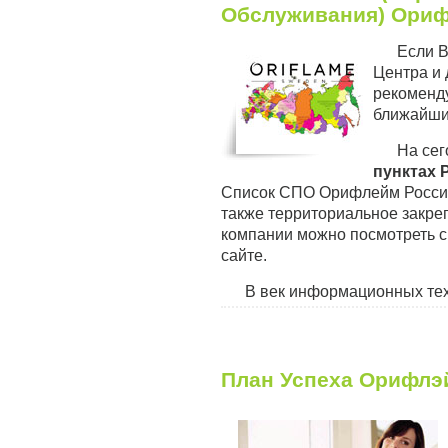
Обслуживания) Ори
Если В
Центра и 
рекоменду
ближайши
На се
пунктах 
Список СПО Орифлейм России,
также территориальное закр
компании можно посмотреть с
сайте.
В век информационных тех
План Успеха Орифлэ