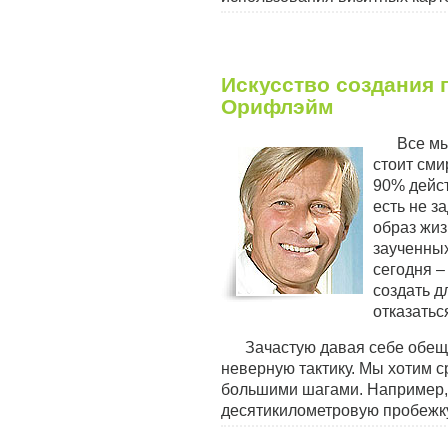
Искусство создания 
Орифлэйм
Все мы
стоит сми
90% дейс
есть не з
образ жиз
заученных
сегодня –
создать д
отказатьс
Зачастую давая себе обещ
неверную тактику. Мы хотим с
большими шагами. Например
десятикилометровую пробежку 