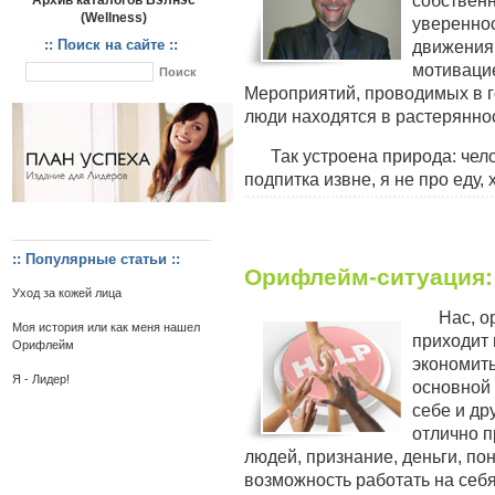
собственн
Архив каталогов Вэлнэс
(Wellness)
уверенно
:: Поиск на сайте ::
движения,
мотивацие
Мероприятий, проводимых в го
люди находятся в растерянно
Так устроена природа: чел
подпитка извне, я не про еду, 
:: Популярные статьи ::
Орифлейм-ситуация: 
Уход за кожей лица
Нас, о
Моя история или как меня нашел
приходит 
Орифлейм
экономить
Я - Лидер!
основной 
себе и др
отлично п
людей, признание, деньги, пон
возможность работать на себя 