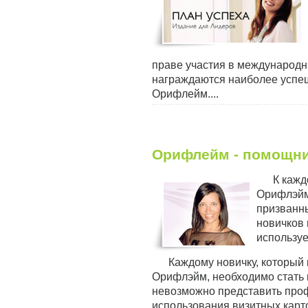
праве участия в международ
награждаются наиболее успе
Орифлейм....
Орифлейм - помощни
К кажд
Орифлэйм
призванн
новичков 
используе
Каждому новичку, который 
Орифлэйм, необходимо стать 
невозможно представить проф
использования визитных карточ