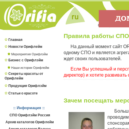
Правила работы СПО
Главная
На данный момент сайт OR
Новости Орифлейм
одному СПО и является агрег
Мероприятия Орифлэйм
ждет своих пользователей.
Бизнес с Орифлэйм
Наши истории Орифлейм
Если Вы успешный и персп
Секреты красоты от
директор) и хотите развивать с
Орифлейм
Продукция Орифлэйм
Статьи о красоте
Зачем посещать мер
:: Информация ::
Больш
СПО Орифлэйм Россия
проводим
Архив каталогов Орифлейм
спонсорам