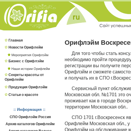
Главная
Орифлэйм Воскресе
Новости Орифлейм
Для того чтобы стать конс
Мероприятия Орифлэйм
необходимо пройти процедур
Бизнес с Орифлэйм
регистрации вы получите пер
Наши истории Орифлейм
Орифлэйм и сможете самостоя
Секреты красоты от
и получать их в СПО г.Воскрес
Орифлейм
Продукция Орифлэйм
Сервисный пункт обслужи
Московская обл. №1701 это оч
Статьи о красоте
проживает как в городе Воскре
территории Московская обл..
:: Информация ::
СПО Орифлэйм Россия
СПО 1701 г.Воскресенск я
Орифлейм Московская обл., у
Архив каталогов Орифлейм
Орифлэйм на обслуживание ко