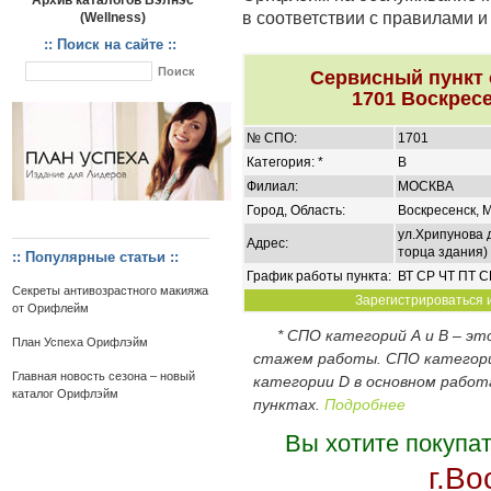
Архив каталогов Вэлнэс
в соответствии с правилами 
(Wellness)
:: Поиск на сайте ::
Сервисный пункт
1701 Воскресе
№ СПО:
1701
Категория: *
B
Филиал:
МОСКВА
Город, Область:
Воскресенск, М
ул.Хрипунова д
Адрес:
торца здания)
:: Популярные статьи ::
График работы пункта:
ВТ СР ЧТ ПТ С
Секреты антивозрастного макияжа
Зарегистрироваться и
от Орифлейм
* СПО категорий А и В – э
План Успеха Орифлэйм
стажем работы. СПО категор
Главная новость сезона – новый
категории D в основном работ
каталог Орифлэйм
пунктах.
Подробнее
Вы хотите покупа
г.Во