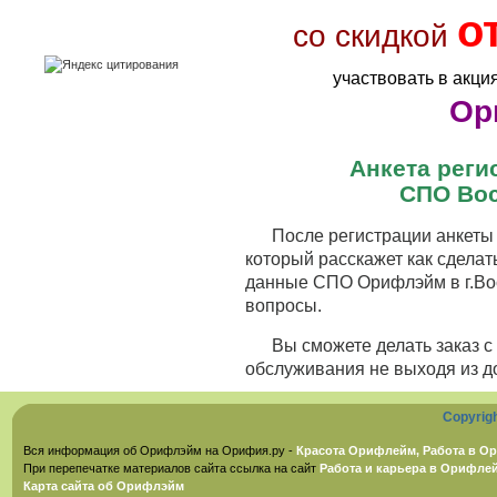
о
со скидкой
участвовать в акци
Ор
Анкета рег
СПО Вос
После регистрации анкеты 
который расскажет как сделат
данные СПО Орифлэйм в г.Вос
вопросы.
Вы сможете делать заказ 
обслуживания не выходя из д
Copyrig
Вся информация об Орифлэйм на Орифия.ру -
Красота Орифлейм, Работа в Ор
При перепечатке материалов сайта ссылка на сайт
Работа и карьера в Орифле
Карта сайта об Орифлэйм