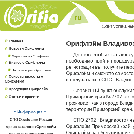
Главная
Орифлэйм Владиво
Новости Орифлейм
Для того чтобы стать конс
Мероприятия Орифлэйм
необходимо пройти процедур
Бизнес с Орифлэйм
регистрации вы получите пер
Наши истории Орифлейм
Орифлэйм и сможете самостоя
Секреты красоты от
и получать их в СПО г.Владиво
Орифлейм
Продукция Орифлэйм
Сервисный пункт обслужи
Приморский край №2702 это о
Статьи о красоте
проживает как в городе Владив
территории Приморский край.
:: Информация ::
СПО Орифлэйм Россия
СПО 2702 г.Владивосток 
Орифлейм Приморский край, у
Архив каталогов Орифлейм
Орифлэйм на обслуживание к