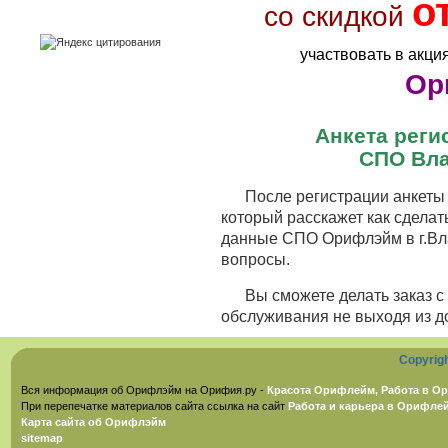
о
со скидкой
участвовать в акци
Ор
Анкета рег
СПО Вла
После регистрации анкеты 
который расскажет как сделат
данные СПО Орифлэйм в г.Вла
вопросы.
Вы сможете делать заказ 
обслуживания не выходя из д
Copyrig
Вся информация об Орифлэйм на Орифия.ру -
Красота Орифлейм, Работа в Ор
При перепечатке материалов сайта ссылка на сайт
Работа и карьера в Орифле
Карта сайта об Орифлэйм
sitemap