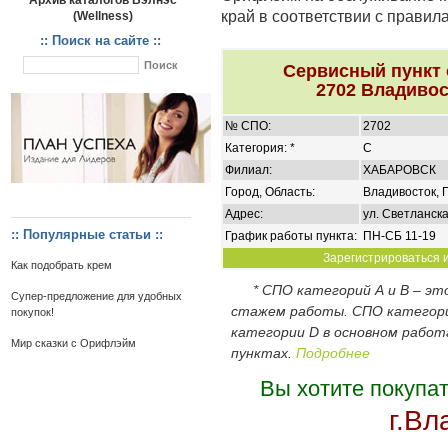
Архив каталогов Вэлнэс
край в соответствии с правил
(Wellness)
:: Поиск на сайте ::
Сервисный пункт
2702 Владивос
№ СПО:
2702
Категория: *
C
Филиал:
ХАБАРОВСК
Город, Область:
Владивосток, 
Адрес:
ул. Светланска
:: Популярные статьи ::
График работы пункта:
ПН-СБ 11-19
Зарегистрироваться и
Как подобрать крем
* СПО категорий А и В – э
Супер-предложение для удобных
стажем работы. СПО категор
покупок!
категории D в основном работ
Мир сказки с Орифлэйм
пунктах.
Подробнее
Вы хотите покупа
г.Вл