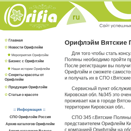
Главная
Орифлэйм Вятские 
Новости Орифлейм
Для того чтобы стать конс
Мероприятия Орифлэйм
Поляны необходимо пройти п
Бизнес с Орифлэйм
После регистрации вы получи
Наши истории Орифлейм
Орифлэйм и сможете самостоя
Секреты красоты от
и получать их в СПО г.Вятски
Орифлейм
Продукция Орифлэйм
Сервисный пункт обслужи
Кировская обл. №345 это очен
Статьи о красоте
проживает как в городе Вятски
территории Кировская обл..
:: Информация ::
СПО Орифлэйм Россия
СПО 345 г.Вятские Полян
представителем Орифлейм Кир
Архив каталогов Орифлейм
с компанией Орифлэйм на обс