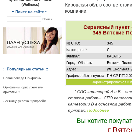
Архив каталогов Вэлнэс
Кировская обл. в соответстви
(Wellness)
компании.
:: Поиск на сайте ::
Сервисный пункт
345 Вятские П
№ СПО:
345
Категория: *
C
Филиал:
КАЗАНЬ
Город, Область:
Вятские Полян
:: Популярные статьи ::
Адрес:
ул. Школьная, 
График работы пункта:
ПН СР ПТ12.00
Новая победа Орифлэйм!
Зарегистрироваться и п
Орифлейм, орифлэйм или
* СПО категорий А и В – э
орифлейн?
стажем работы. СПО категор
Лестница успеха Орифлейм
категории D в основном работ
пунктах.
Подробнее
Вы хотите покупа
г.Вят