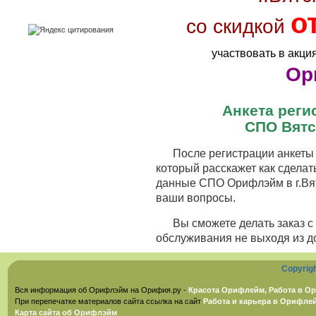
о
со скидкой
участвовать в акци
Ор
Анкета рег
СПО Вятс
После регистрации анкеты 
который расскажет как сделат
данные СПО Орифлэйм в г.Вят
ваши вопросы.
Вы сможете делать заказ 
обслуживания не выходя из д
Copyrig
Вся информация об Орифлэйм на Орифия.ру -
Красота Орифлейм, Работа в Ор
При перепечатке материалов сайта ссылка на сайт
Работа и карьера в Орифле
Карта сайта об Орифлэйм