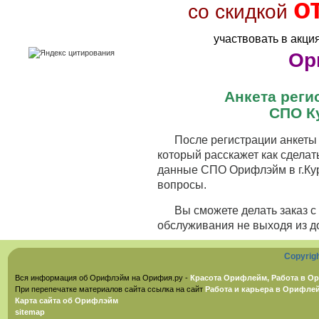
о
со скидкой
участвовать в акци
Ор
Анкета рег
СПО К
После регистрации анкеты 
который расскажет как сделат
данные СПО Орифлэйм в г.Кур
вопросы.
Вы сможете делать заказ 
обслуживания не выходя из д
Copyrig
Вся информация об Орифлэйм на Орифия.ру -
Красота Орифлейм, Работа в Ор
При перепечатке материалов сайта ссылка на сайт
Работа и карьера в Орифле
Карта сайта об Орифлэйм
sitemap