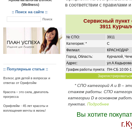
Архив каталогов Вэлнэс
в соответствии с правилами 
(Wellness)
:: Поиск на сайте ::
Сервисный пункт
3911 Курчал
№ СПО:
3911
Категория: *
C
Филиал:
КРАСНОДАР
Город, Область:
Курчалой, Чеч
Адрес:
ул.А.Кадырова
:: Популярные статьи ::
График работы пункта:
ПН-СБ 10:00-1
Зарегистрироваться 
Вэлнэс для детей в вопросах и
ответах от Орифлэйм
* СПО категорий А и В – э
стажем работы. СПО категор
Красота – это сила, двигатель
прогресса
категории D в основном работ
пунктах.
Подробнее
Орифлейм - 45 лет красоты и
воплощения мечты в жизнь!
Вы хотите покупа
г.