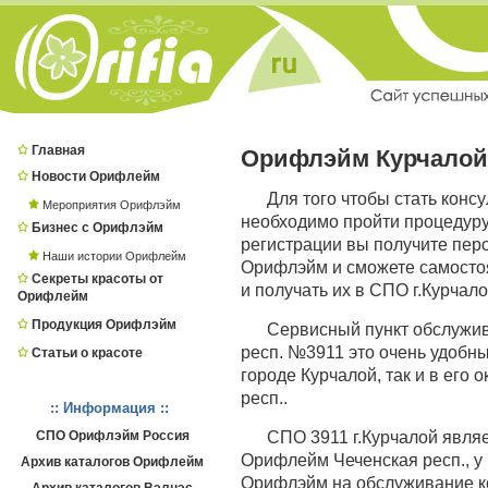
Главная
Орифлэйм Курчалой
Новости Орифлейм
Для того чтобы стать конс
Мероприятия Орифлэйм
необходимо пройти процедур
Бизнес с Орифлэйм
регистрации вы получите пер
Наши истории Орифлейм
Орифлэйм и сможете самостоя
Секреты красоты от
и получать их в СПО г.Курчало
Орифлейм
Продукция Орифлэйм
Сервисный пункт обслужи
респ. №3911 это очень удобны
Статьи о красоте
городе Курчалой, так и в его 
респ..
:: Информация ::
СПО Орифлэйм Россия
СПО 3911 г.Курчалой явл
Орифлейм Чеченская респ., у 
Архив каталогов Орифлейм
Орифлэйм на обслуживание ко